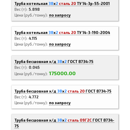
Труба котельная
38
х
2
сталь 20
ТУ 14-3р-55-2001
Вес (т)
5.898
Цена (руб./тонну)
по запросу
Труба котельная
38
х
2
сталь 20
ТУ 14-3-190-2004
Вес (т)
4.115
Цена (руб./тонну)
по запросу
Труба бесшовная х/д
38
х
2
ГОСТ 8734-75
Вес (т)
0.045
175000.00
Цена (руб./тонну)
Труба бесшовная х/д
38
х
2
сталь 20
ГОСТ 8734-75
Вес (т)
4.772
Цена (руб./тонну)
по запросу
Труба бесшовная х/д
38
х
2
сталь 09Г2С
ГОСТ 8734-
75