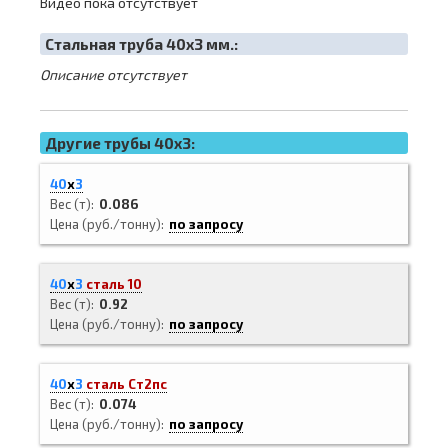
Видео пока отсутствует
Cтальная труба 40х3 мм.:
Описание отсутствует
Другие трубы 40x3:
40
х
3
Вес (т)
0.086
Цена (руб./тонну)
по запросу
40
х
3
сталь 10
Вес (т)
0.92
Цена (руб./тонну)
по запросу
40
х
3
сталь Ст2пс
Вес (т)
0.074
Цена (руб./тонну)
по запросу