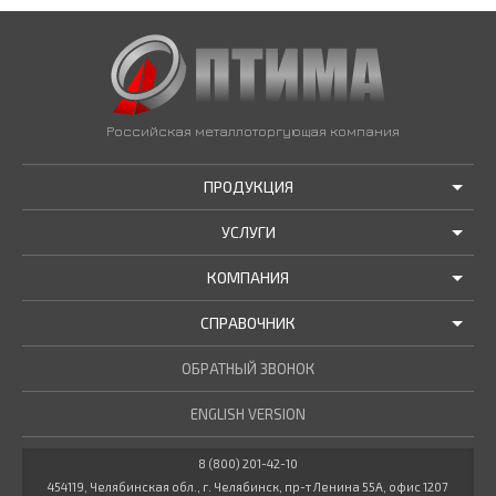
Российская металлоторгующая компания
ПРОДУКЦИЯ
УСЛУГИ
АКЦИИ И РАСПРОДАЖИ
КОМПАНИЯ
ТРУБЫ В НАЛИЧИИ
ДОСТАВКА
СПРАВОЧНИК
МЕТАЛЛОПРОКАТ В НАЛИЧИИ
РЕЗКА В РАЗМЕР
О НАС
НОВОСТИ КОМПАНИИ
ОБРАТНЫЙ ЗВОНОК
ПРОЧИЕ УСЛУГИ
ГОСТЫ / ТУ
МАРОЧНИК СТАЛЕЙ
ENGLISH VERSION
СТАТЬИ
КУЛЬКУЛЯТОР МЕТАЛЛУРГА
ДОКУМЕНТЫ
8 (800) 201-42-10
454119, Челябинская обл., г. Челябинск, пр-т Ленина 55А, офис 1207