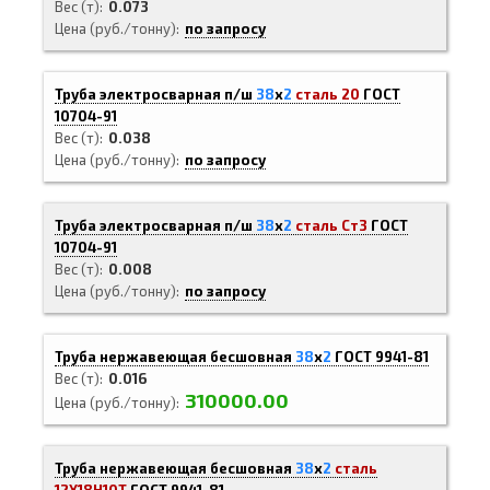
Вес (т)
0.073
Цена (руб./тонну)
по запросу
Труба электросварная п/ш
38
х
2
сталь 20
ГОСТ
10704-91
Вес (т)
0.038
Цена (руб./тонну)
по запросу
Труба электросварная п/ш
38
х
2
сталь Ст3
ГОСТ
10704-91
Вес (т)
0.008
Цена (руб./тонну)
по запросу
Труба нержавеющая бесшовная
38
х
2
ГОСТ 9941-81
Вес (т)
0.016
310000.00
Цена (руб./тонну)
Труба нержавеющая бесшовная
38
х
2
сталь