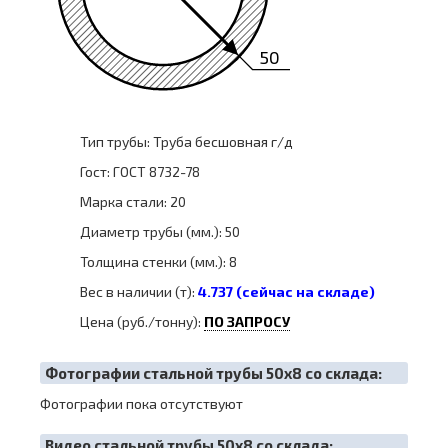
50
Тип трубы: Труба бесшовная г/д
Гост: ГОСТ 8732-78
Марка стали: 20
Диаметр трубы (мм.): 50
Толщина стенки (мм.): 8
Вес в наличии (т):
4.737 (сейчас на складе)
Цена (руб./тонну):
ПО ЗАПРОСУ
Фотографии стальной трубы 50х8 со склада:
Фотографии пока отсутствуют
Видео стальной трубы 50х8 со склада: