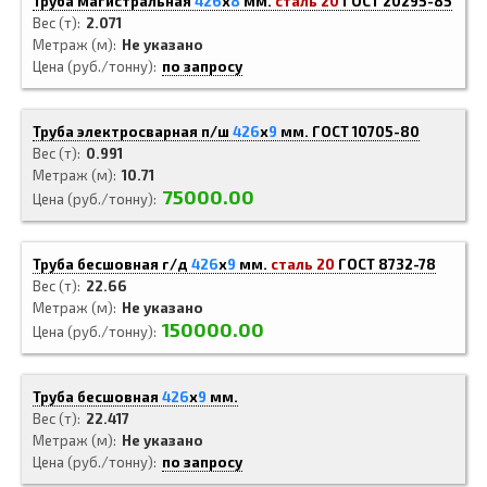
Труба магистральная
426
x
8
мм.
сталь 20
ГОСТ 20295-85
Вес (т)
2.071
Метраж (м)
Не указано
Цена (руб./тонну)
по запросу
Труба электросварная п/ш
426
x
9
мм.
ГОСТ 10705-80
Вес (т)
0.991
Метраж (м)
10.71
75000.00
Цена (руб./тонну)
Труба бесшовная г/д
426
x
9
мм.
сталь 20
ГОСТ 8732-78
Вес (т)
22.66
Метраж (м)
Не указано
150000.00
Цена (руб./тонну)
Труба бесшовная
426
x
9
мм.
Вес (т)
22.417
Метраж (м)
Не указано
Цена (руб./тонну)
по запросу