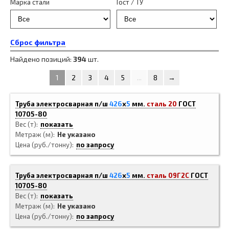
Марка стали
Гост / ТУ
Сброс фильтра
Найдено позиций:
394
шт.
1
2
3
4
5
...
8
→
Труба электросварная п/ш
426
x
5
мм.
сталь 20
ГОСТ
10705-80
Вес (т)
показать
Метраж (м)
Не указано
Цена (руб./тонну)
по запросу
Труба электросварная п/ш
426
x
5
мм.
сталь 09Г2С
ГОСТ
10705-80
Вес (т)
показать
Метраж (м)
Не указано
Цена (руб./тонну)
по запросу