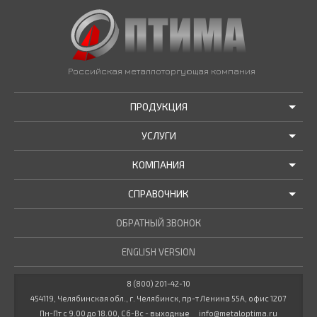
Российская металлоторгующая компания
ПРОДУКЦИЯ
УСЛУГИ
АКЦИИ И РАСПРОДАЖИ
КОМПАНИЯ
ТРУБЫ В НАЛИЧИИ
ДОСТАВКА
СПРАВОЧНИК
МЕТАЛЛОПРОКАТ В НАЛИЧИИ
РЕЗКА В РАЗМЕР
О НАС
НОВОСТИ КОМПАНИИ
ОБРАТНЫЙ ЗВОНОК
ПРОЧИЕ УСЛУГИ
ГОСТЫ / ТУ
МАРОЧНИК СТАЛЕЙ
ENGLISH VERSION
СТАТЬИ
КУЛЬКУЛЯТОР МЕТАЛЛУРГА
ДОКУМЕНТЫ
8 (800) 201-42-10
454119, Челябинская обл., г. Челябинск, пр-т Ленина 55А, офис 1207
ВАКАНСИИ
Пн-Пт с 9.00 до 18.00, Сб-Вс - выходные
info@metaloptima.ru