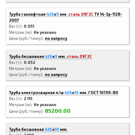
Труба газлифтная
426
x
9
мм.
сталь 09Г2С
ТУ 14-3р-1128-
2007
Вес (т)
0.051
Метраж (м)
Не указано
Цена (руб./тонну)
по запросу
Труба бесшовная
426
x
9
мм.
сталь 09Г2С
Вес (т)
0.052
Метраж (м)
Не указано
Цена (руб./тонну)
по запросу
Труба электросварная п/ш
426
x
10
мм.
ГОСТ 10705-80
Вес (т)
2.115
Метраж (м)
Не указано
85200.00
Цена (руб./тонну)
Труба бесшовная
426
x
10
мм.