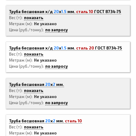
Труба бесшовная х/д
20
x
1.5
мм.
сталь 10
ГОСТ 8734-75
Вес (т)
показать
Метраж (м)
Не указано
Цена (руб./тонну)
по запросу
Труба бесшовная х/д
20
x
1.5
мм.
сталь 20
ГОСТ 8734-75
Вес (т)
показать
Метраж (м)
Не указано
Цена (руб./тонну)
по запросу
Труба бесшовная
20
x
2
мм.
Вес (т)
показать
Метраж (м)
Не указано
Цена (руб./тонну)
по запросу
Труба бесшовная
20
x
2
мм.
сталь 10
Вес (т)
показать
Метраж (м)
Не указано