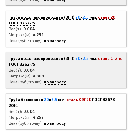
Труба водогазопроводная (ВГП)
20
x
2.5
мм.
сталь 20
ГОСТ 3262-75
Вес (т)
0.004
Метраж (м)
4.259
Цена (руб./тонну)
по запросу
Труба водогазопроводная (ВГП)
20
x
2.5
мм.
сталь Ст2пс
ГОСТ 3262-75
Вес (т)
0.004
Метраж (м)
4.308
Цена (руб./тонну)
по запросу
Труба бесшовная
20
x
2.5
мм.
сталь 09Г2С
ГОСТ 32678-
2014
Вес (т)
0.004
Метраж (м)
4.259
Цена (руб./тонну)
по запросу