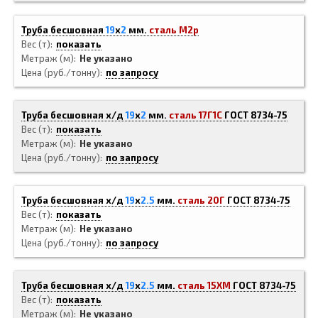
Труба бесшовная
19
x
2
мм.
сталь М2р
Вес (т)
показать
Метраж (м)
Не указано
Цена (руб./тонну)
по запросу
Труба бесшовная х/д
19
x
2
мм.
сталь 17Г1С
ГОСТ 8734-75
Вес (т)
показать
Метраж (м)
Не указано
Цена (руб./тонну)
по запросу
Труба бесшовная х/д
19
x
2.5
мм.
сталь 20Г
ГОСТ 8734-75
Вес (т)
показать
Метраж (м)
Не указано
Цена (руб./тонну)
по запросу
Труба бесшовная х/д
19
x
2.5
мм.
сталь 15ХМ
ГОСТ 8734-75
Вес (т)
показать
Метраж (м)
Не указано