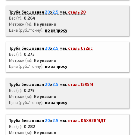
Труба бесшовная
20
x
2.5
мм.
сталь 20
Вес (т)
0.264
Метраж (м)
Не указано
Цена (руб./тонну)
по запросу
Труба бесшовная
20
x
2.5
мм.
сталь Ст2пс
Вес (т)
0.273
Метраж (м)
Не указано
Цена (руб./тонну)
по запросу
Труба бесшовная
20
x
2.5
мм.
сталь 15Х5М
Вес (т)
0.279
Метраж (м)
Не указано
Цена (руб./тонну)
по запросу
Труба бесшовная
20
x
2.5
мм.
сталь 06ХН28МДТ
Вес (т)
0.282
Метраж (м)
Не указано