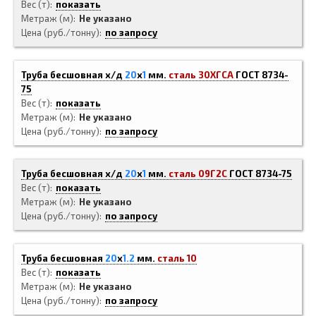
Вес (т)
показать
Метраж (м)
Не указано
Цена (руб./тонну)
по запросу
Труба бесшовная х/д
20
x
1
мм.
сталь 30ХГСА
ГОСТ 8734-
75
Вес (т)
показать
Метраж (м)
Не указано
Цена (руб./тонну)
по запросу
Труба бесшовная х/д
20
x
1
мм.
сталь 09Г2С
ГОСТ 8734-75
Вес (т)
показать
Метраж (м)
Не указано
Цена (руб./тонну)
по запросу
Труба бесшовная
20
x
1.2
мм.
сталь 10
Вес (т)
показать
Метраж (м)
Не указано
Цена (руб./тонну)
по запросу