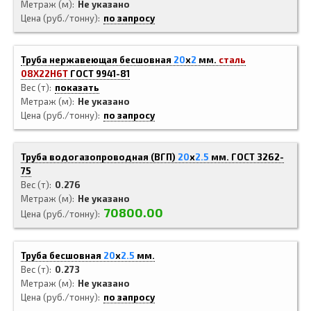
Метраж (м)
Не указано
Цена (руб./тонну)
по запросу
Труба нержавеющая бесшовная
20
x
2
мм.
сталь
08Х22Н6Т
ГОСТ 9941-81
Вес (т)
показать
Метраж (м)
Не указано
Цена (руб./тонну)
по запросу
Труба водогазопроводная (ВГП)
20
x
2.5
мм.
ГОСТ 3262-
75
Вес (т)
0.276
Метраж (м)
Не указано
70800.00
Цена (руб./тонну)
Труба бесшовная
20
x
2.5
мм.
Вес (т)
0.273
Метраж (м)
Не указано
Цена (руб./тонну)
по запросу