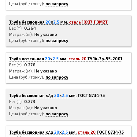
Цена (руб./тонну)
по запросу
Труба бесшовная
20
x
2.5
мм.
сталь 10Х17Н13М2Т
Вес (т)
0.264
Метраж (м)
Не указано
Цена (руб./тонну)
по запросу
Труба котельная
20
x
2.5
мм.
сталь 20
ТУ 14-3р-55-2001
Вес (т)
0.276
Метраж (м)
Не указано
Цена (руб./тонну)
по запросу
Труба бесшовная х/д
20
x
2.5
мм.
ГОСТ 8734-75
Вес (т)
0.273
Метраж (м)
Не указано
Цена (руб./тонну)
по запросу
Труба бесшовная х/д
20
x
2.5
мм.
сталь 20
ГОСТ 8734-75