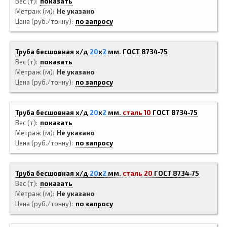
Вес (т)
показать
Метраж (м)
Не указано
Цена (руб./тонну)
по запросу
Труба бесшовная х/д
20
x
2
мм.
ГОСТ 8734-75
Вес (т)
показать
Метраж (м)
Не указано
Цена (руб./тонну)
по запросу
Труба бесшовная х/д
20
x
2
мм.
сталь 10
ГОСТ 8734-75
Вес (т)
показать
Метраж (м)
Не указано
Цена (руб./тонну)
по запросу
Труба бесшовная х/д
20
x
2
мм.
сталь 20
ГОСТ 8734-75
Вес (т)
показать
Метраж (м)
Не указано
Цена (руб./тонну)
по запросу