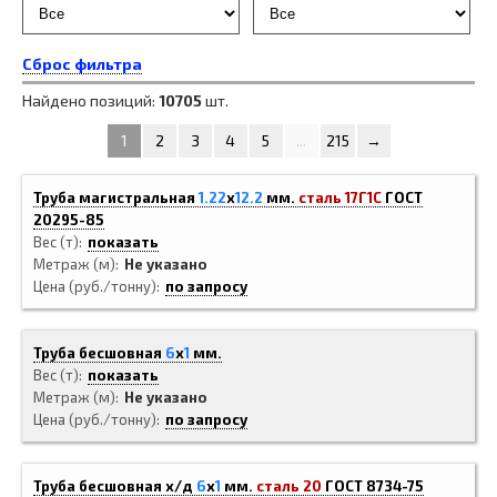
Сброс фильтра
Найдено позиций:
10705
шт.
1
2
3
4
5
...
215
→
Труба магистральная
1.22
x
12.2
мм.
сталь 17Г1С
ГОСТ
20295-85
Вес (т)
показать
Метраж (м)
Не указано
Цена (руб./тонну)
по запросу
Труба бесшовная
6
x
1
мм.
Вес (т)
показать
Метраж (м)
Не указано
Цена (руб./тонну)
по запросу
Труба бесшовная х/д
6
x
1
мм.
сталь 20
ГОСТ 8734-75