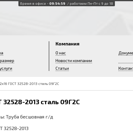
Время в офисе -
09:55:00
/ работаем Пн-Пт с 9 до 18
и
Компания
ка
О нас
Докум
 размер
Новости компании
Ваканс
услуги
Статьи
Контак
2х16 ГОСТ 32528-2013 сталь 09Г2С
Т 32528-2013 сталь 09Г2С
ы: Труба бесшовная г/д
СТ 32528-2013