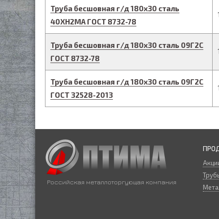
Труба бесшовная г/д
180
х
30
сталь
40ХН2МА
ГОСТ 8732-78
Труба бесшовная г/д
180
х
30
сталь 09Г2С
ГОСТ 8732-78
Труба бесшовная г/д
180
х
30
сталь 09Г2С
ГОСТ 32528-2013
ПРО
Акци
Трубы
Российская металлоторгующая компания
Мета