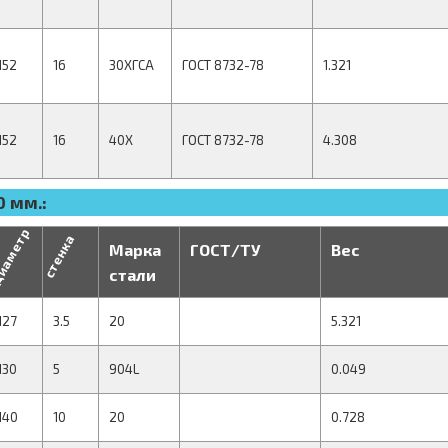
152
16
30ХГСА
ГОСТ 8732-78
1.321
152
16
40Х
ГОСТ 8732-78
4.308
 мм.:
иаметр
стенка
Марка
ГОСТ/ТУ
Вес
стали
127
3.5
20
5.321
130
5
904L
0.049
140
10
20
0.728