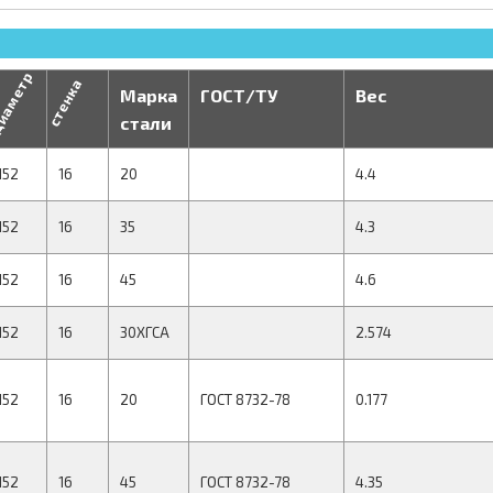
иаметр
стенка
Марка
ГОСТ/ТУ
Вес
стали
152
16
20
4.4
152
16
35
4.3
152
16
45
4.6
152
16
30ХГСА
2.574
152
16
20
ГОСТ 8732-78
0.177
152
16
45
ГОСТ 8732-78
4.35