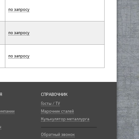
по запросу
по запросу
по запросу
Я
СПРАВОЧНИК
Госты / ТУ
омпании
Марочник сталей
Кулькулятор металлурга
ы
Обратный звонок