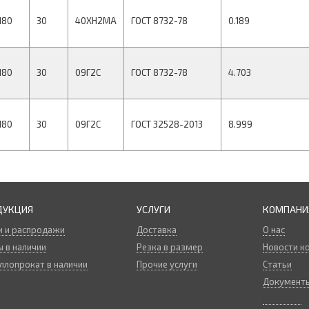
180
30
40ХН2МА
ГОСТ 8732-78
0.189
180
30
09Г2С
ГОСТ 8732-78
4.703
180
30
09Г2С
ГОСТ 32528-2013
8.999
ДУКЦИЯ
УСЛУГИ
КОМПАНИ
и и распродажи
Доставка
О нас
 в наличии
Резка в размер
Новости к
ллопрокат в наличии
Прочие услуги
Статьи
Документ
Вакансии