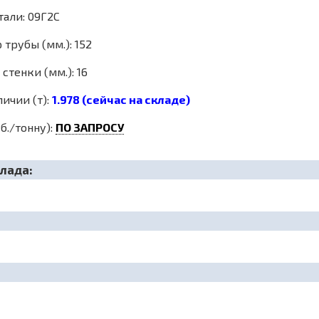
тали: 09Г2С
трубы (мм.): 152
стенки (мм.): 16
личии (т):
1.978 (сейчас на складе)
б./тонну):
ПО ЗАПРОСУ
лада: