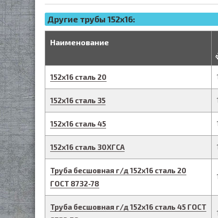
Другие трубы 152x16:
д
Наименование
152
х
16
сталь 20
152
х
16
сталь 35
152
х
16
сталь 45
152
х
16
сталь 30ХГСА
Труба бесшовная г/д
152
х
16
сталь 20
ГОСТ 8732-78
Труба бесшовная г/д
152
х
16
сталь 45
ГОСТ