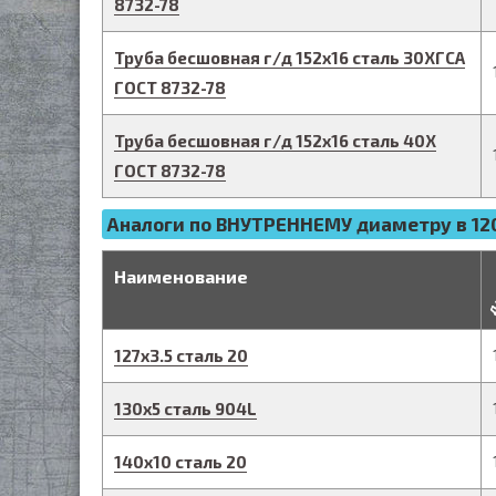
8732-78
Труба бесшовная г/д
152
х
16
сталь 30ХГСА
ГОСТ 8732-78
Труба бесшовная г/д
152
х
16
сталь 40Х
ГОСТ 8732-78
Аналоги по ВНУТРЕННЕМУ диаметру в 120
д
Наименование
127
х
3.5
сталь 20
130
х
5
сталь 904L
140
х
10
сталь 20