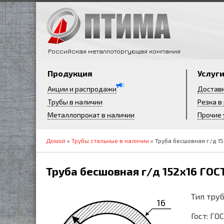
Российская металлоторгующая компания
Продукция
Услуг
Акции и распродажи
Достав
Трубы в наличии
Резка в
Металлопрокат в наличии
Прочие 
Домой
»
Трубы стальные в наличии
» Труба бесшовная г/д 15
Труба бесшовная г/д 152х16 ГОС
Тип труб
16
Гост: ГО