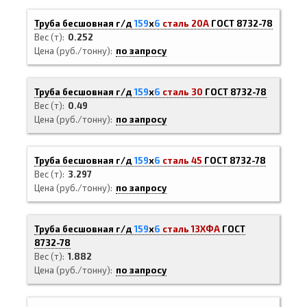
Труба бесшовная г/д
159
х
6
сталь 20А
ГОСТ 8732-78
Вес (т)
0.252
Цена (руб./тонну)
по запросу
Труба бесшовная г/д
159
х
6
сталь 30
ГОСТ 8732-78
Вес (т)
0.49
Цена (руб./тонну)
по запросу
Труба бесшовная г/д
159
х
6
сталь 45
ГОСТ 8732-78
Вес (т)
3.297
Цена (руб./тонну)
по запросу
Труба бесшовная г/д
159
х
6
сталь 13ХФА
ГОСТ
8732-78
Вес (т)
1.882
Цена (руб./тонну)
по запросу