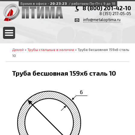
Время в офисе -
20:23:23
/ работаем Пн-Пт с 9 до 18
8 (800) 201-42-10
8 (351) 217-05-05
info@metaloptima.ru
Домой
»
Трубы стальные в наличии
» Труба бесшовная 159х6 сталь
10
Труба бесшовная 159х6 сталь 10
6