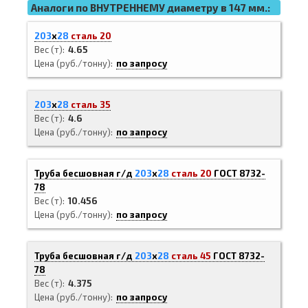
Аналоги по ВНУТРЕННЕМУ диаметру в 147 мм.:
203
х
28
сталь 20
Вес (т)
4.65
Цена (руб./тонну)
по запросу
203
х
28
сталь 35
Вес (т)
4.6
Цена (руб./тонну)
по запросу
Труба бесшовная г/д
203
х
28
сталь 20
ГОСТ 8732-
78
Вес (т)
10.456
Цена (руб./тонну)
по запросу
Труба бесшовная г/д
203
х
28
сталь 45
ГОСТ 8732-
78
Вес (т)
4.375
Цена (руб./тонну)
по запросу