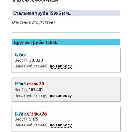
Видео пока отсутствует
Cтальная труба 159х6 мм.:
Описание отсутствует
Другие трубы 159x6:
159
х
6
Вес (т)
30.828
Цена (руб./тонну)
по запросу
159
х
6
сталь 20
Вес (т)
167.401
Цена (руб./тонну)
по запросу
159
х
6
сталь 20А
Вес (т)
5.175
Цена (руб./тонну)
по запросу