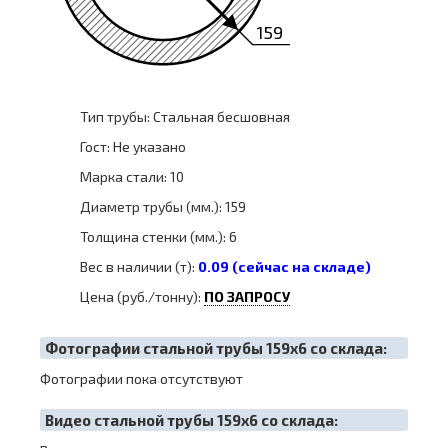
159
Тип трубы: Стальная бесшовная
Гост: Не указано
Марка стали: 10
Диаметр трубы (мм.): 159
Толщина стенки (мм.): 6
Вес в наличии (т):
0.09 (сейчас на складе)
Цена (руб./тонну):
ПО ЗАПРОСУ
Фотографии стальной трубы 159х6 со склада:
Фотографии пока отсутствуют
Видео стальной трубы 159х6 со склада: