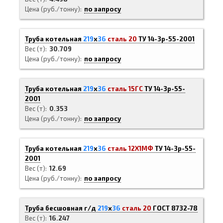
Цена (руб./тонну)
по запросу
Труба котельная
219
х
36
сталь 20
ТУ 14-3р-55-2001
Вес (т)
30.709
Цена (руб./тонну)
по запросу
Труба котельная
219
х
36
сталь 15ГС
ТУ 14-3р-55-
2001
Вес (т)
0.353
Цена (руб./тонну)
по запросу
Труба котельная
219
х
36
сталь 12Х1МФ
ТУ 14-3р-55-
2001
Вес (т)
12.69
Цена (руб./тонну)
по запросу
Труба бесшовная г/д
219
х
36
сталь 20
ГОСТ 8732-78
Вес (т)
16.247