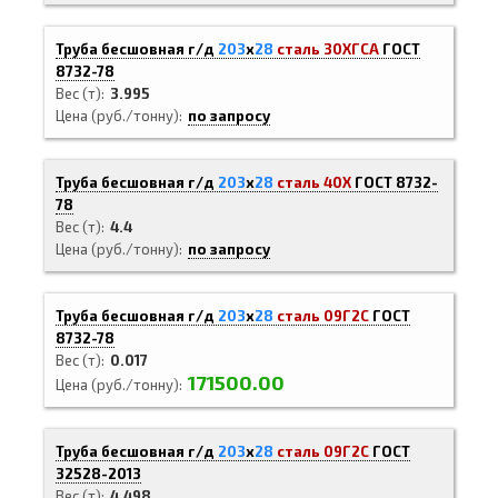
Труба бесшовная г/д
203
х
28
сталь 30ХГСА
ГОСТ
8732-78
Вес (т)
3.995
Цена (руб./тонну)
по запросу
Труба бесшовная г/д
203
х
28
сталь 40Х
ГОСТ 8732-
78
Вес (т)
4.4
Цена (руб./тонну)
по запросу
Труба бесшовная г/д
203
х
28
сталь 09Г2С
ГОСТ
8732-78
Вес (т)
0.017
171500.00
Цена (руб./тонну)
Труба бесшовная г/д
203
х
28
сталь 09Г2С
ГОСТ
32528-2013
Вес (т)
4.498