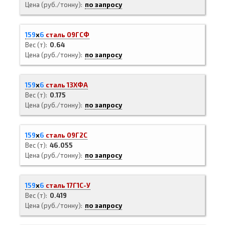
Цена (руб./тонну)
по запросу
159
х
6
сталь 09ГСФ
Вес (т)
0.64
Цена (руб./тонну)
по запросу
159
х
6
сталь 13ХФА
Вес (т)
0.175
Цена (руб./тонну)
по запросу
159
х
6
сталь 09Г2С
Вес (т)
46.055
Цена (руб./тонну)
по запросу
159
х
6
сталь 17Г1С-У
Вес (т)
0.419
Цена (руб./тонну)
по запросу