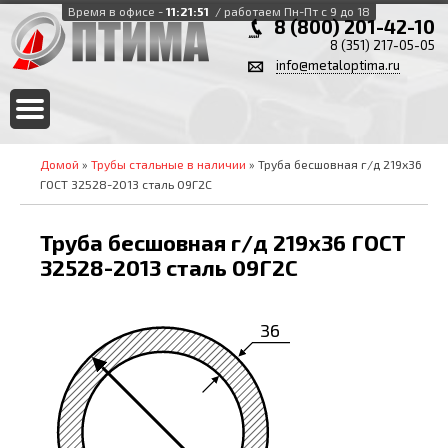
Время в офисе -
11:21:52
/ работаем Пн-Пт с 9 до 18
8 (800) 201-42-10
8 (351) 217-05-05
info@metaloptima.ru
Домой
»
Трубы стальные в наличии
» Труба бесшовная г/д 219х36
ГОСТ 32528-2013 сталь 09Г2С
Труба бесшовная г/д 219х36 ГОСТ
32528-2013 сталь 09Г2С
36