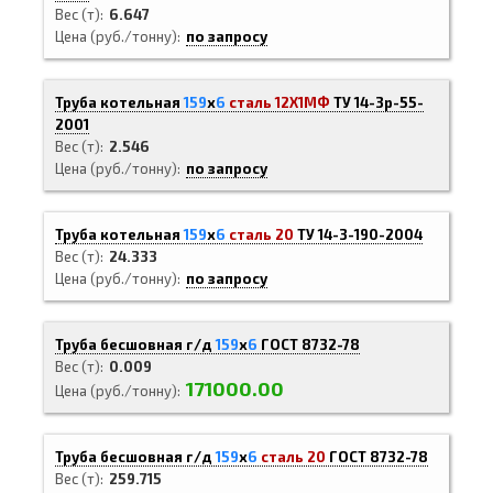
Вес (т)
6.647
Цена (руб./тонну)
по запросу
Труба котельная
159
х
6
сталь 12Х1МФ
ТУ 14-3р-55-
2001
Вес (т)
2.546
Цена (руб./тонну)
по запросу
Труба котельная
159
х
6
сталь 20
ТУ 14-3-190-2004
Вес (т)
24.333
Цена (руб./тонну)
по запросу
Труба бесшовная г/д
159
х
6
ГОСТ 8732-78
Вес (т)
0.009
171000.00
Цена (руб./тонну)
Труба бесшовная г/д
159
х
6
сталь 20
ГОСТ 8732-78
Вес (т)
259.715