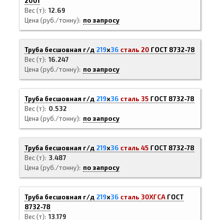
2001
Вес (т)
12.69
Цена (руб./тонну)
по запросу
Труба бесшовная г/д
219
х
36
сталь 20
ГОСТ 8732-78
Вес (т)
16.247
Цена (руб./тонну)
по запросу
Труба бесшовная г/д
219
х
36
сталь 35
ГОСТ 8732-78
Вес (т)
0.532
Цена (руб./тонну)
по запросу
Труба бесшовная г/д
219
х
36
сталь 45
ГОСТ 8732-78
Вес (т)
3.487
Цена (руб./тонну)
по запросу
Труба бесшовная г/д
219
х
36
сталь 30ХГСА
ГОСТ
8732-78
Вес (т)
13.179