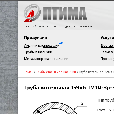
Российская металлоторгующая компания
Продукция
Услуг
Акции и распродажи
Достав
Трубы в наличии
Резка в
Металлопрокат в наличии
Прочие 
Домой
»
Трубы стальные в наличии
» Труба котельная 159х6 
Труба котельная 159х6 ТУ 14-3р
Тип труб
6
Гост: ТУ