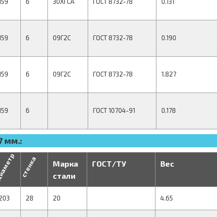
159
6
30ХГСА
ГОСТ 8732-78
0.131
159
6
09Г2С
ГОСТ 8732-78
0.190
159
6
09Г2С
ГОСТ 8732-78
1.827
159
6
ГОСТ 10704-91
0.178
 мм.:
иаметр
стенка
Марка
ГОСТ/ТУ
Вес
стали
203
28
20
4.65