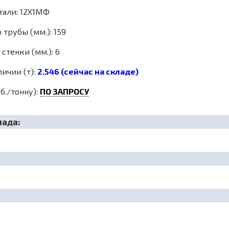
тали: 12Х1МФ
трубы (мм.): 159
стенки (мм.): 6
личии (т):
2.546 (сейчас на складе)
б./тонну):
ПО ЗАПРОСУ
лада: