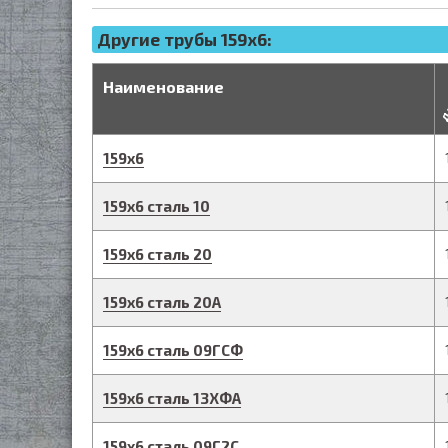
Другие трубы 159x6:
д
Наименование
159
х
6
159
х
6
сталь 10
159
х
6
сталь 20
159
х
6
сталь 20А
159
х
6
сталь 09ГСФ
159
х
6
сталь 13ХФА
159
х
6
сталь 09Г2С