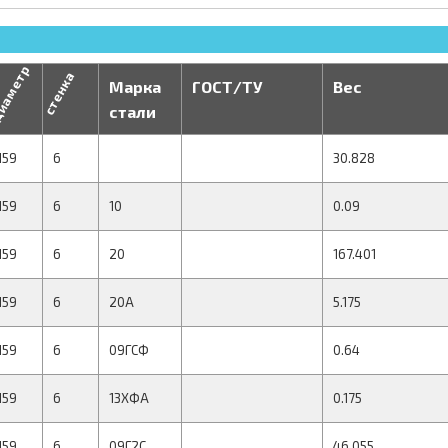
иаметр
стенка
Марка
ГОСТ/ТУ
Вес
стали
159
6
30.828
159
6
10
0.09
159
6
20
167.401
159
6
20А
5.175
159
6
09ГСФ
0.64
159
6
13ХФА
0.175
159
6
09Г2С
46.055