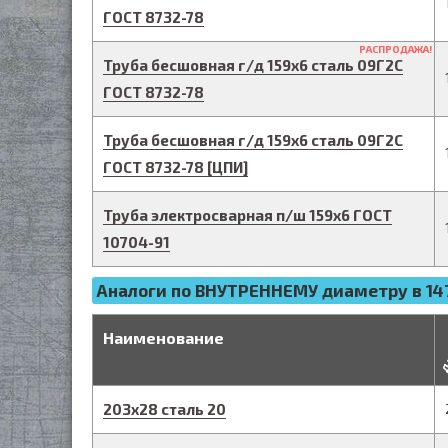
ГОСТ 8732-78
РАСПРОДАЖА!
Труба бесшовная г/д
159
х
6
сталь 09Г2С
ГОСТ 8732-78
Труба бесшовная г/д
159
х
6
сталь 09Г2С
ГОСТ 8732-78
[ЦПИ]
Труба электросварная п/ш
159
х
6
ГОСТ
10704-91
Аналоги по ВНУТРЕННЕМУ диаметру в 147
д
Наименование
203
х
28
сталь 20