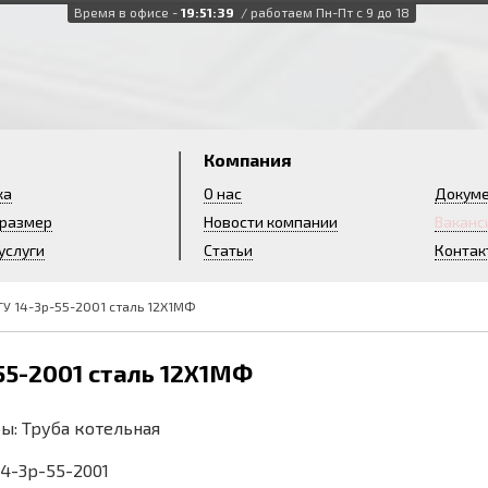
Время в офисе -
19:51:41
/ работаем Пн-Пт с 9 до 18
и
Компания
ка
О нас
Докум
 размер
Новости компании
Ваканс
услуги
Статьи
Контак
ТУ 14-3р-55-2001 сталь 12Х1МФ
-55-2001 сталь 12Х1МФ
ы: Труба котельная
 14-3р-55-2001