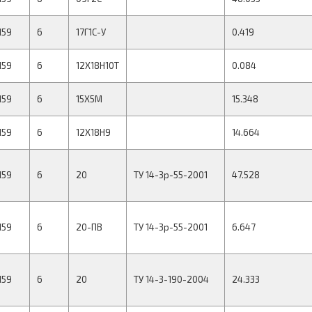
159
6
17Г1С-У
0.419
159
6
12Х18Н10Т
0.084
159
6
15Х5М
15.348
159
6
12Х18Н9
14.664
159
6
20
ТУ 14-3р-55-2001
47.528
159
6
20-ПВ
ТУ 14-3р-55-2001
6.647
159
6
20
ТУ 14-3-190-2004
24.333