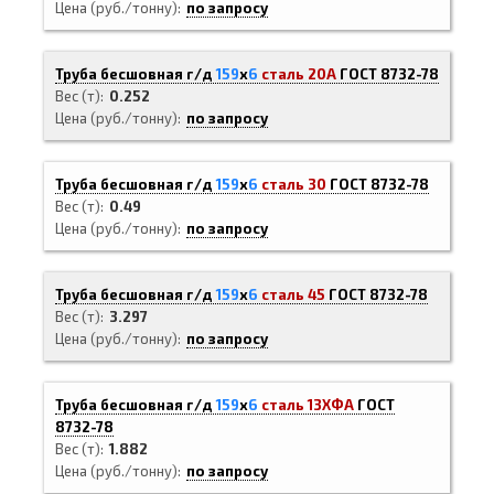
Цена (руб./тонну)
по запросу
Труба бесшовная г/д
159
х
6
сталь 20А
ГОСТ 8732-78
Вес (т)
0.252
Цена (руб./тонну)
по запросу
Труба бесшовная г/д
159
х
6
сталь 30
ГОСТ 8732-78
Вес (т)
0.49
Цена (руб./тонну)
по запросу
Труба бесшовная г/д
159
х
6
сталь 45
ГОСТ 8732-78
Вес (т)
3.297
Цена (руб./тонну)
по запросу
Труба бесшовная г/д
159
х
6
сталь 13ХФА
ГОСТ
8732-78
Вес (т)
1.882
Цена (руб./тонну)
по запросу