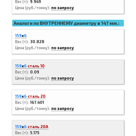
Вес (т)
9.949
Цена (руб./тонну)
по запросу
Аналоги по ВНУТРЕННЕМУ диаметру в 147 мм.:
159
х
6
Вес (т)
30.828
Цена (руб./тонну)
по запросу
159
х
6
сталь 10
Вес (т)
0.09
Цена (руб./тонну)
по запросу
159
х
6
сталь 20
Вес (т)
167.401
Цена (руб./тонну)
по запросу
159
х
6
сталь 20А
Вес (т)
5.175