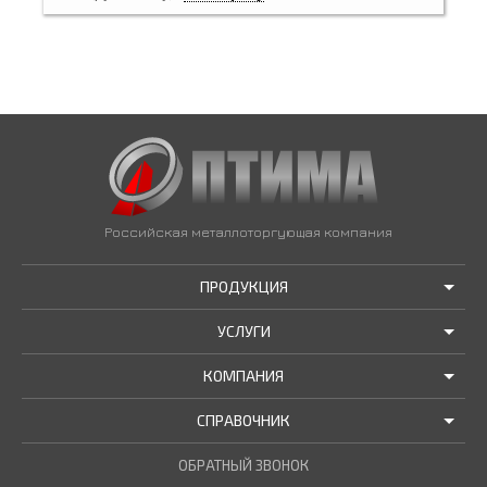
Российская металлоторгующая компания
ПРОДУКЦИЯ
УСЛУГИ
АКЦИИ И РАСПРОДАЖИ
КОМПАНИЯ
ТРУБЫ В НАЛИЧИИ
ДОСТАВКА
СПРАВОЧНИК
МЕТАЛЛОПРОКАТ В НАЛИЧИИ
РЕЗКА В РАЗМЕР
О НАС
НОВОСТИ КОМПАНИИ
ОБРАТНЫЙ ЗВОНОК
ПРОЧИЕ УСЛУГИ
ГОСТЫ / ТУ