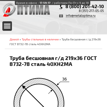
Время в офисе -
17:59:17
/ работаем Пн-Пт с 9 до 18
8 (800) 201-42-10
8 (351) 217-05-05
info@metaloptima.ru
Домой
»
Трубы стальные в наличии
» Труба бесшовная г/д 219х36
ГОСТ 8732-78 сталь 40ХН2МА
Труба бесшовная г/д 219х36 ГОСТ
8732-78 сталь 40ХН2МА
36