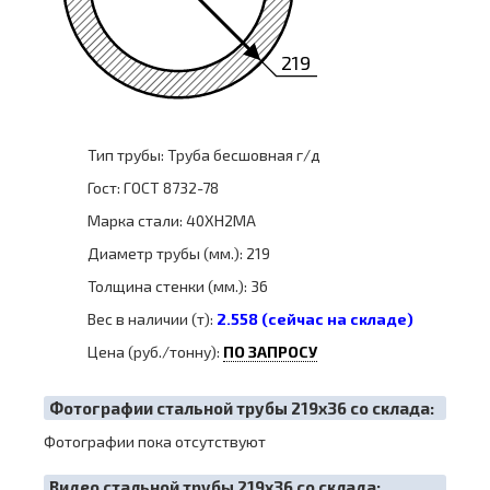
219
Тип трубы: Труба бесшовная г/д
Гост: ГОСТ 8732-78
Марка стали: 40ХН2МА
Диаметр трубы (мм.): 219
Толщина стенки (мм.): 36
Вес в наличии (т):
2.558 (сейчас на складе)
Цена (руб./тонну):
ПО ЗАПРОСУ
Фотографии стальной трубы 219х36 со склада:
Фотографии пока отсутствуют
Видео стальной трубы 219х36 со склада: