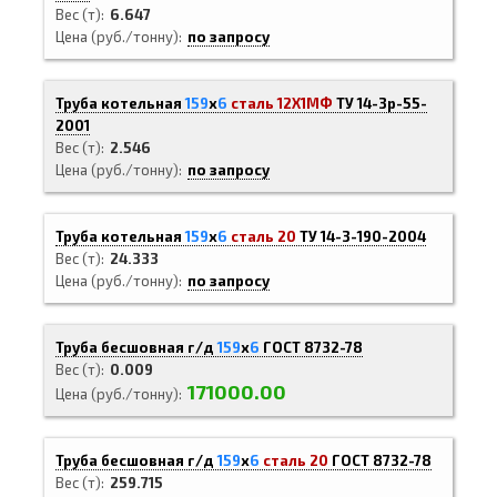
Вес (т)
6.647
Цена (руб./тонну)
по запросу
Труба котельная
159
х
6
сталь 12Х1МФ
ТУ 14-3р-55-
2001
Вес (т)
2.546
Цена (руб./тонну)
по запросу
Труба котельная
159
х
6
сталь 20
ТУ 14-3-190-2004
Вес (т)
24.333
Цена (руб./тонну)
по запросу
Труба бесшовная г/д
159
х
6
ГОСТ 8732-78
Вес (т)
0.009
171000.00
Цена (руб./тонну)
Труба бесшовная г/д
159
х
6
сталь 20
ГОСТ 8732-78
Вес (т)
259.715