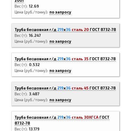
2001
Вес (т)
12.69
Цена (руб./тонну)
по запросу
Труба бесшовная г/д
219
х
36
сталь 20
ГОСТ 8732-78
Вес (т)
16.247
Цена (руб./тонну)
по запросу
Труба бесшовная г/д
219
х
36
сталь 35
ГОСТ 8732-78
Вес (т)
0.532
Цена (руб./тонну)
по запросу
Труба бесшовная г/д
219
х
36
сталь 45
ГОСТ 8732-78
Вес (т)
3.487
Цена (руб./тонну)
по запросу
Труба бесшовная г/д
219
х
36
сталь 30ХГСА
ГОСТ
8732-78
Вес (т)
13.179