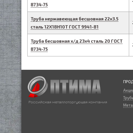
8734-75
Труба нержавеющая бесшовная
22
х
3.5
сталь 12Х18Н10Т
ГОСТ 9941-81
Труба бесшовная х/д
23
х
4
сталь 20
ГОСТ
8734-75
ПРО
Акци
Трубы
Российская металлоторгующая компания
Мета