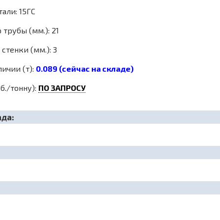
али: 15ГС
трубы (мм.): 21
стенки (мм.): 3
личии (т):
0.089 (сейчас на складе)
б./тонну):
ПО ЗАПРОСУ
ада: