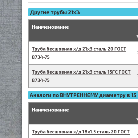
Другие трубы 21x3:
д
Наименование
Труба бесшовная х/д
21
х
3
сталь 20
ГОСТ
8734-75
Труба бесшовная х/д
21
х
3
сталь 15ГС
ГОСТ
8734-75
Аналоги по ВНУТРЕННЕМУ диаметру в 15 
д
Наименование
Труба бесшовная х/д
18
х
1.5
сталь 20
ГОСТ