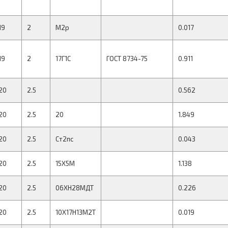
19
2
М2р
0.017
19
2
17Г1С
ГОСТ 8734-75
0.911
20
2.5
0.562
20
2.5
20
1.849
20
2.5
Ст2пс
0.043
20
2.5
15Х5М
1.138
20
2.5
06ХН28МДТ
0.226
20
2.5
10Х17Н13М2Т
0.019