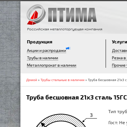
Российская металлоторгующая компания
Продукция
Услуг
Акции и распродажи
Достав
Трубы в наличии
Резка в
Металлопрокат в наличии
Прочие 
Домой
»
Трубы стальные в наличии
» Труба бесшовная 21х3 с
Труба бесшовная 21х3 сталь 15ГС
Тип труб
3
Гост: Не