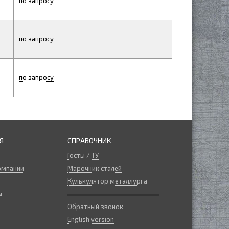
по запросу
по запросу
по запросу
Я
СПРАВОЧНИК
Госты / ТУ
омпании
Марочник сталей
Кулькулятор металлурга
ы
Обратный звонок
English version