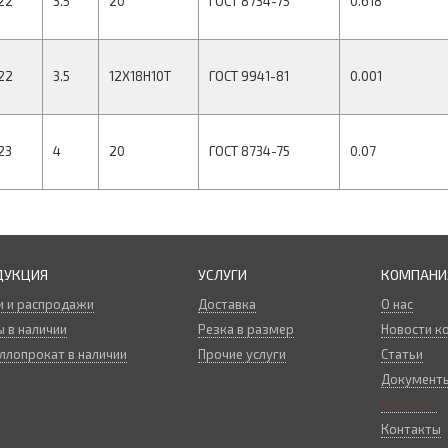
22
3.5
20
ГОСТ 8734-75
0.618
22
3.5
12Х18Н10Т
ГОСТ 9941-81
0.001
23
4
20
ГОСТ 8734-75
0.07
ДУКЦИЯ
УСЛУГИ
КОМПАНИ
и и распродажи
Доставка
О нас
 в наличии
Резка в размер
Новости к
ллопрокат в наличии
Прочие услуги
Статьи
Документ
Вакансии
Контакты