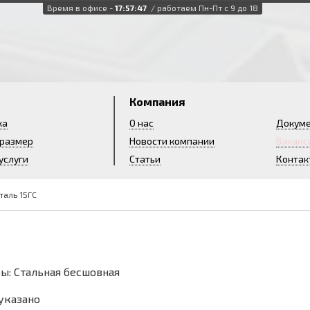
Время в офисе -
17:57:48
/ работаем Пн-Пт с 9 до 18
и
Компания
ка
О нас
Докум
 размер
Новости компании
Ваканс
услуги
Статьи
Контак
таль 15ГС
ы: Стальная бесшовная
 указано