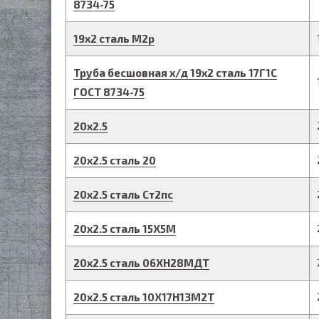
8734-75
19
х
2
сталь М2р
Труба бесшовная х/д
19
х
2
сталь 17Г1С
ГОСТ 8734-75
20
х
2.5
20
х
2.5
сталь 20
20
х
2.5
сталь Ст2пс
20
х
2.5
сталь 15Х5М
20
х
2.5
сталь 06ХН28МДТ
20
х
2.5
сталь 10Х17Н13М2Т