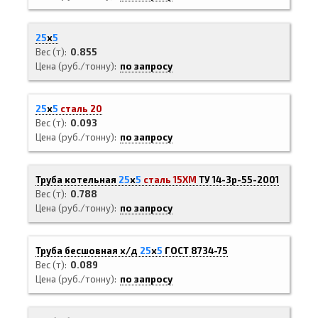
25
х
5
Вес (т)
0.855
Цена (руб./тонну)
по запросу
25
х
5
сталь 20
Вес (т)
0.093
Цена (руб./тонну)
по запросу
Труба котельная
25
х
5
сталь 15ХМ
ТУ 14-3р-55-2001
Вес (т)
0.788
Цена (руб./тонну)
по запросу
Труба бесшовная х/д
25
х
5
ГОСТ 8734-75
Вес (т)
0.089
Цена (руб./тонну)
по запросу