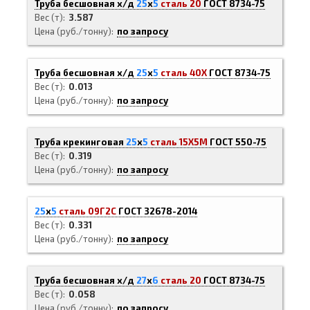
Труба бесшовная х/д
25
х
5
сталь 20
ГОСТ 8734-75
Вес (т)
3.587
Цена (руб./тонну)
по запросу
Труба бесшовная х/д
25
х
5
сталь 40Х
ГОСТ 8734-75
Вес (т)
0.013
Цена (руб./тонну)
по запросу
Труба крекинговая
25
х
5
сталь 15Х5М
ГОСТ 550-75
Вес (т)
0.319
Цена (руб./тонну)
по запросу
25
х
5
сталь 09Г2С
ГОСТ 32678-2014
Вес (т)
0.331
Цена (руб./тонну)
по запросу
Труба бесшовная х/д
27
х
6
сталь 20
ГОСТ 8734-75
Вес (т)
0.058
Цена (руб./тонну)
по запросу