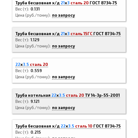
Труба бесшовная х/д
21
х
3
сталь 20
ГОСТ 8734-75
Вес (т)
0.131
Цена (руб./тонну)
по запросу
Труба бесшовная х/д
21
х
3
сталь 15ГС
ГОСТ 8734-75
Вес (т)
1.129
Цена (руб./тонну)
по запросу
22
х
3.5
сталь 20
Вес (т)
0.559
Цена (руб./тонну)
по запросу
Труба котельная
22
х
3.5
сталь 20
ТУ 14-3р-55-2001
Вес (т)
9.121
Цена (руб./тонну)
по запросу
Труба бесшовная х/д
22
х
3.5
сталь 10
ГОСТ 8734-75
Вес (т)
0.215