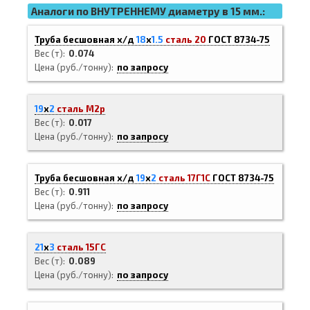
Аналоги по ВНУТРЕННЕМУ диаметру в 15 мм.:
Труба бесшовная х/д
18
х
1.5
сталь 20
ГОСТ 8734-75
Вес (т)
0.074
Цена (руб./тонну)
по запросу
19
х
2
сталь М2р
Вес (т)
0.017
Цена (руб./тонну)
по запросу
Труба бесшовная х/д
19
х
2
сталь 17Г1С
ГОСТ 8734-75
Вес (т)
0.911
Цена (руб./тонну)
по запросу
21
х
3
сталь 15ГС
Вес (т)
0.089
Цена (руб./тонну)
по запросу