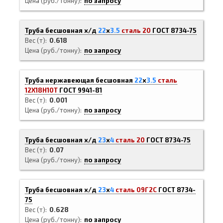
Цена (руб./тонну)
по запросу
Труба бесшовная х/д
22
х
3.5
сталь 20
ГОСТ 8734-75
Вес (т)
0.618
Цена (руб./тонну)
по запросу
Труба нержавеющая бесшовная
22
х
3.5
сталь
12Х18Н10Т
ГОСТ 9941-81
Вес (т)
0.001
Цена (руб./тонну)
по запросу
Труба бесшовная х/д
23
х
4
сталь 20
ГОСТ 8734-75
Вес (т)
0.07
Цена (руб./тонну)
по запросу
Труба бесшовная х/д
23
х
4
сталь 09Г2С
ГОСТ 8734-
75
Вес (т)
0.628
Цена (руб./тонну)
по запросу