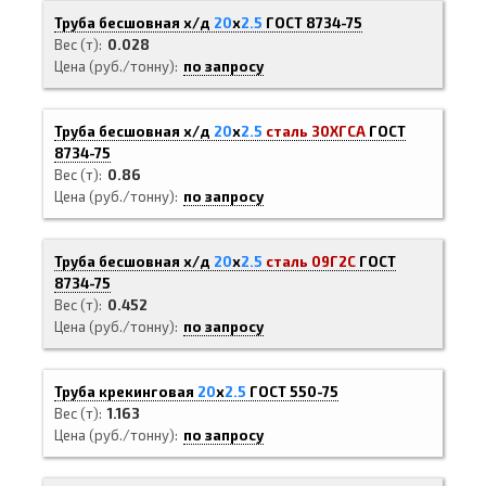
Труба бесшовная х/д
20
х
2.5
ГОСТ 8734-75
Вес (т)
0.028
Цена (руб./тонну)
по запросу
Труба бесшовная х/д
20
х
2.5
сталь 30ХГСА
ГОСТ
8734-75
Вес (т)
0.86
Цена (руб./тонну)
по запросу
Труба бесшовная х/д
20
х
2.5
сталь 09Г2С
ГОСТ
8734-75
Вес (т)
0.452
Цена (руб./тонну)
по запросу
Труба крекинговая
20
х
2.5
ГОСТ 550-75
Вес (т)
1.163
Цена (руб./тонну)
по запросу