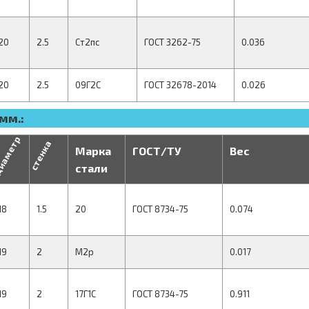
20
2.5
Ст2пс
ГОСТ 3262-75
0.036
20
2.5
09Г2С
ГОСТ 32678-2014
0.026
мм.:
иаметр
стенка
Марка
ГОСТ/ТУ
Вес
стали
18
1.5
20
ГОСТ 8734-75
0.074
19
2
М2р
0.017
19
2
17Г1С
ГОСТ 8734-75
0.911