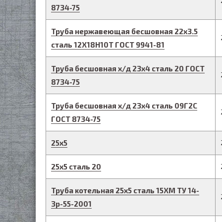
8734-75
Труба нержавеющая бесшовная
22
х
3.5
сталь 12Х18Н10Т
ГОСТ 9941-81
Труба бесшовная х/д
23
х
4
сталь 20
ГОСТ
8734-75
Труба бесшовная х/д
23
х
4
сталь 09Г2С
ГОСТ 8734-75
25
х
5
25
х
5
сталь 20
Труба котельная
25
х
5
сталь 15ХМ
ТУ 14-
3р-55-2001