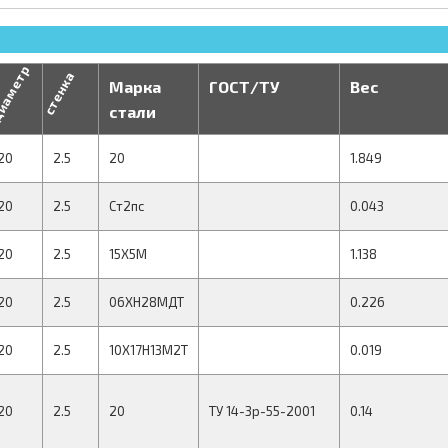
иаметр
стенка
Марка
ГОСТ/ТУ
Вес
стали
20
2.5
20
1.849
20
2.5
Ст2пс
0.043
20
2.5
15Х5М
1.138
20
2.5
06ХН28МДТ
0.226
20
2.5
10Х17Н13М2Т
0.019
20
2.5
20
ТУ 14-3р-55-2001
0.14