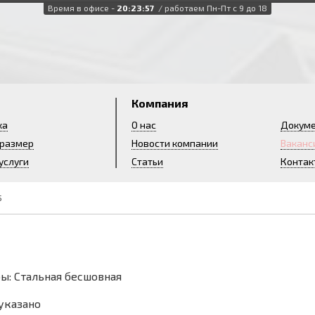
Время в офисе -
20:23:58
/ работаем Пн-Пт с 9 до 18
и
Компания
ка
О нас
Докум
 размер
Новости компании
Ваканс
услуги
Статьи
Контак
5
ы: Стальная бесшовная
 указано