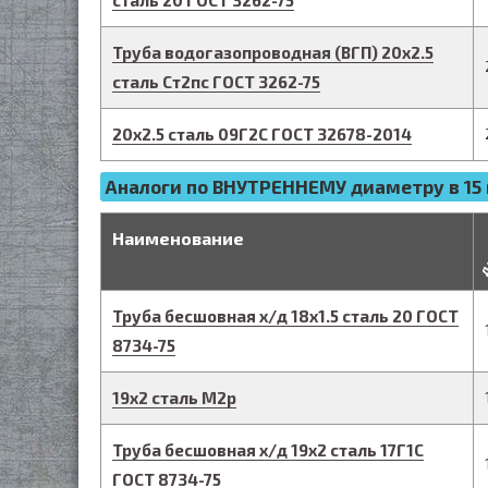
сталь 20
ГОСТ 3262-75
Труба водогазопроводная (ВГП)
20
х
2.5
сталь Ст2пс
ГОСТ 3262-75
20
х
2.5
сталь 09Г2С
ГОСТ 32678-2014
Аналоги по ВНУТРЕННЕМУ диаметру в 15 
д
Наименование
Труба бесшовная х/д
18
х
1.5
сталь 20
ГОСТ
8734-75
19
х
2
сталь М2р
Труба бесшовная х/д
19
х
2
сталь 17Г1С
ГОСТ 8734-75