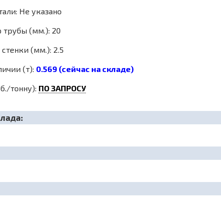
тали: Не указано
трубы (мм.): 20
стенки (мм.): 2.5
личии (т):
0.569 (сейчас на складе)
б./тонну):
ПО ЗАПРОСУ
клада: