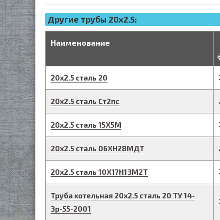
Другие трубы 20x2.5:
д
Наименование
20
х
2.5
сталь 20
20
х
2.5
сталь Ст2пс
20
х
2.5
сталь 15Х5М
20
х
2.5
сталь 06ХН28МДТ
20
х
2.5
сталь 10Х17Н13М2Т
Труба котельная
20
х
2.5
сталь 20
ТУ 14-
3р-55-2001