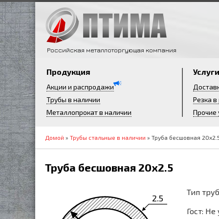
Российская металлоторгующая компания
Продукция
Услуг
Акции и распродажи
Достав
Трубы в наличии
Резка в
Металлопрокат в наличии
Прочие 
Домой
»
Трубы стальные в наличии
» Труба бесшовная 20х2.
Труба бесшовная 20х2.5
Тип труб
2.5
Гост: Не