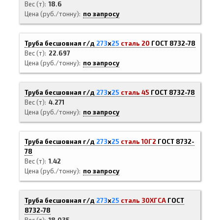
Вес (т)
18.6
Цена (руб./тонну)
по запросу
Труба бесшовная г/д
273
х
25
сталь 20
ГОСТ 8732-78
Вес (т)
22.697
Цена (руб./тонну)
по запросу
Труба бесшовная г/д
273
х
25
сталь 45
ГОСТ 8732-78
Вес (т)
4.271
Цена (руб./тонну)
по запросу
Труба бесшовная г/д
273
х
25
сталь 10Г2
ГОСТ 8732-
78
Вес (т)
1.42
Цена (руб./тонну)
по запросу
Труба бесшовная г/д
273
х
25
сталь 30ХГСА
ГОСТ
8732-78