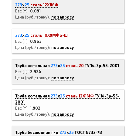
273
х
25
сталь 12Х1МФ
Вес (т)
0.091
Цена (руб./тонну)
по запросу
273
х
25
сталь 10Х9МФБ-Ш
Вес (т)
0.963
Цена (руб./тонну)
по запросу
Труба котельная
273
х
25
сталь 20
ТУ 14-3р-55-2001
Вес (т)
2.924
Цена (руб./тонну)
по запросу
Труба котельная
273
х
25
сталь 12Х1МФ
ТУ 14-3р-55-
2001
Вес (т)
1.902
Цена (руб./тонну)
по запросу
Труба бесшовная г/д
273
х
25
ГОСТ 8732-78