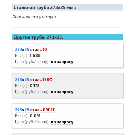
Cтальная труба 273х25 мм.:
Описание отсутствует
Другие трубы 273x25:
273
х
25
сталь 10
Вес (т)
1.688
Цена (руб./тонну)
по запросу
273
х
25
сталь 15ХФ
Вес (т)
0.172
Цена (руб./тонну)
по запросу
273
х
25
сталь 09Г2С
Вес (т)
0.091
Цена (руб./тонну)
по запросу