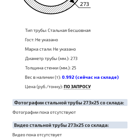
273
Тип трубы: Стальная бесшовная
Гост: Не указано
Марка стали: Не указано
Диаметр трубы (мм.): 273
Толщина стенки (мм.): 25
Вес в наличии (т):
0.992 (сейчас на складе)
Цена (руб./тонну):
ПО ЗАПРОСУ
Фотографии стальной трубы 273х25 со склада:
Фотографии пока отсутствуют
Видео стальной трубы 273х25 со склада:
Видео пока отсутствует