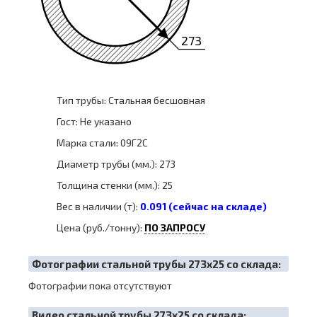
273
Тип трубы: Стальная бесшовная
Гост: Не указано
Марка стали: 09Г2С
Диаметр трубы (мм.): 273
Толщина стенки (мм.): 25
Вес в наличии (т):
0.091 (сейчас на складе)
Цена (руб./тонну):
ПО ЗАПРОСУ
Фотографии стальной трубы 273х25 со склада:
Фотографии пока отсутствуют
Видео стальной трубы 273х25 со склада: