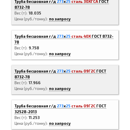
Труба бесшовная г/д
273
х
25
сталь 30ХГСА
ГОСТ
8732-78
Вес (т)
18.035
Цена (руб./тонну)
по запросу
Труба бесшовная г/д
273
х
25
сталь 40Х
ГОСТ 8732-
78
Вес (т)
9.758
Цена (руб./тонну)
по запросу
Труба бесшовная г/д
273
х
25
сталь 09Г2С
ГОСТ
8732-78
Вес (т)
17.966
Цена (руб./тонну)
по запросу
Труба бесшовная г/д
273
х
25
сталь 09Г2С
ГОСТ
32528-2013
Вес (т)
11.253
Цена (руб./тонну)
по запросу