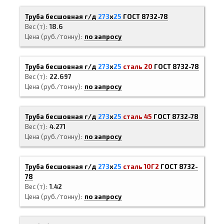
Труба бесшовная г/д
273
х
25
ГОСТ 8732-78
Вес (т)
18.6
Цена (руб./тонну)
по запросу
Труба бесшовная г/д
273
х
25
сталь 20
ГОСТ 8732-78
Вес (т)
22.697
Цена (руб./тонну)
по запросу
Труба бесшовная г/д
273
х
25
сталь 45
ГОСТ 8732-78
Вес (т)
4.271
Цена (руб./тонну)
по запросу
Труба бесшовная г/д
273
х
25
сталь 10Г2
ГОСТ 8732-
78
Вес (т)
1.42
Цена (руб./тонну)
по запросу