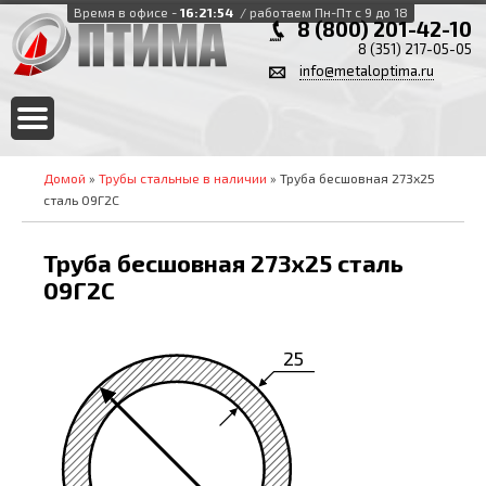
Время в офисе -
16:21:54
/ работаем Пн-Пт с 9 до 18
8 (800) 201-42-10
8 (351) 217-05-05
info@metaloptima.ru
Домой
»
Трубы стальные в наличии
» Труба бесшовная 273х25
сталь 09Г2С
Труба бесшовная 273х25 сталь
09Г2С
25