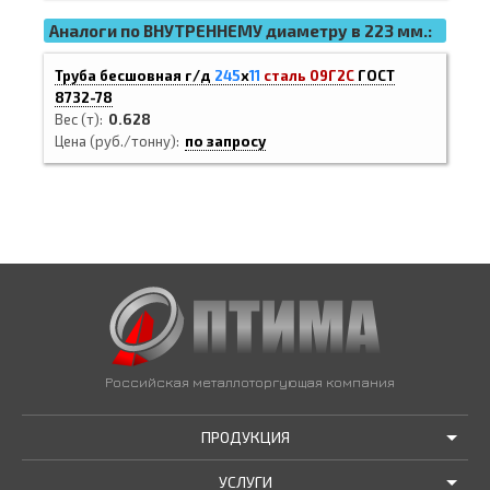
Аналоги по ВНУТРЕННЕМУ диаметру в 223 мм.:
Труба бесшовная г/д
245
х
11
сталь 09Г2С
ГОСТ
8732-78
Вес (т)
0.628
Цена (руб./тонну)
по запросу
Российская металлоторгующая компания
ПРОДУКЦИЯ
УСЛУГИ
АКЦИИ И РАСПРОДАЖИ