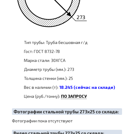
273
Тип трубы: Труба бесшовная г/д
Гост: ГОСТ 8732-78
Марка стали: 30ХГСА
Диаметр трубы (мм.): 273
Толщина стенки (мм.): 25
Вес в наличии (т):
18.245 (сейчас на складе)
Цена (руб./тонну):
ПО ЗАПРОСУ
Фотографии стальной трубы 273х25 со склада:
Фотографии пока отсутствуют
Видео стальной трубы 273х25 со склада: