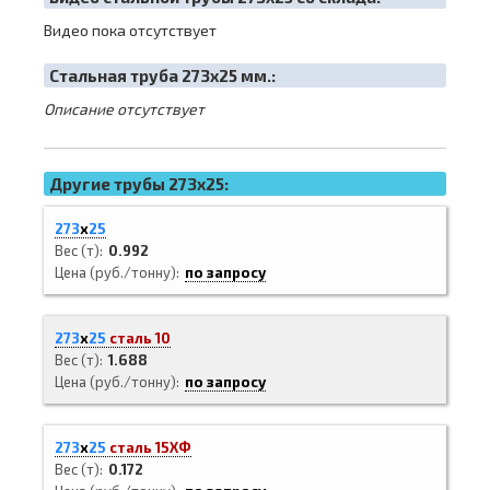
Видео пока отсутствует
Cтальная труба 273х25 мм.:
Описание отсутствует
Другие трубы 273x25:
273
х
25
Вес (т)
0.992
Цена (руб./тонну)
по запросу
273
х
25
сталь 10
Вес (т)
1.688
Цена (руб./тонну)
по запросу
273
х
25
сталь 15ХФ
Вес (т)
0.172