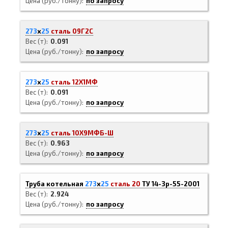
Цена (руб./тонну)
по запросу
273
х
25
сталь 09Г2С
Вес (т)
0.091
Цена (руб./тонну)
по запросу
273
х
25
сталь 12Х1МФ
Вес (т)
0.091
Цена (руб./тонну)
по запросу
273
х
25
сталь 10Х9МФБ-Ш
Вес (т)
0.963
Цена (руб./тонну)
по запросу
Труба котельная
273
х
25
сталь 20
ТУ 14-3р-55-2001
Вес (т)
2.924
Цена (руб./тонну)
по запросу