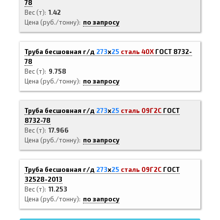
78
Вес (т)
1.42
Цена (руб./тонну)
по запросу
Труба бесшовная г/д
273
х
25
сталь 40Х
ГОСТ 8732-
78
Вес (т)
9.758
Цена (руб./тонну)
по запросу
Труба бесшовная г/д
273
х
25
сталь 09Г2С
ГОСТ
8732-78
Вес (т)
17.966
Цена (руб./тонну)
по запросу
Труба бесшовная г/д
273
х
25
сталь 09Г2С
ГОСТ
32528-2013
Вес (т)
11.253
Цена (руб./тонну)
по запросу