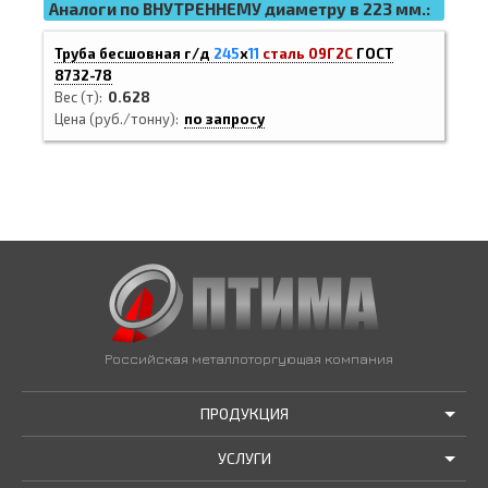
Аналоги по ВНУТРЕННЕМУ диаметру в 223 мм.:
Труба бесшовная г/д
245
х
11
сталь 09Г2С
ГОСТ
8732-78
Вес (т)
0.628
Цена (руб./тонну)
по запросу
Российская металлоторгующая компания
ПРОДУКЦИЯ
УСЛУГИ
АКЦИИ И РАСПРОДАЖИ