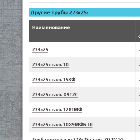
Другие трубы 273x25:
д
Наименование
273
х
25
273
х
25
сталь 10
273
х
25
сталь 15ХФ
273
х
25
сталь 09Г2С
273
х
25
сталь 12Х1МФ
273
х
25
сталь 10Х9МФБ-Ш
Труба котельная
273
х
25
сталь 20
ТУ 14-