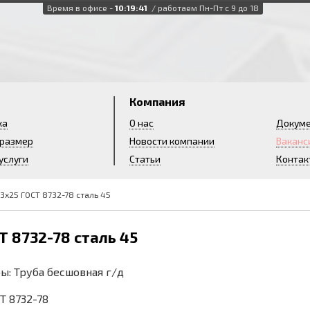
Время в офисе -
10:19:42
/ работаем Пн-Пт с 9 до 18
и
Компания
ка
О нас
Докум
 размер
Новости компании
Ваканс
услуги
Статьи
Контак
3х25 ГОСТ 8732-78 сталь 45
Т 8732-78 сталь 45
ы: Труба бесшовная г/д
СТ 8732-78