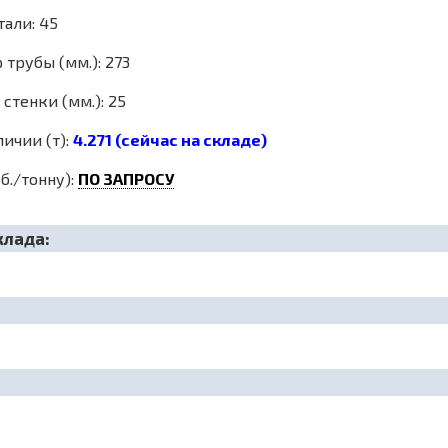
тали: 45
трубы (мм.): 273
стенки (мм.): 25
личии (т):
4.271 (сейчас на складе)
б./тонну):
ПО ЗАПРОСУ
клада: