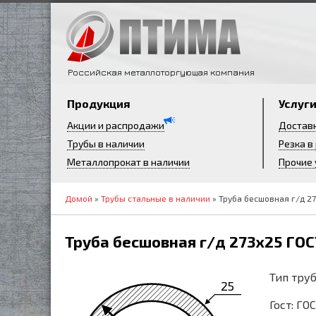
Российская металлоторгующая компания
Продукция
Услуг
Акции и распродажи
Достав
Трубы в наличии
Резка в
Металлопрокат в наличии
Прочие 
Домой
»
Трубы стальные в наличии
» Труба бесшовная г/д 27
Труба бесшовная г/д 273х25 ГОС
Тип труб
25
Гост: ГО