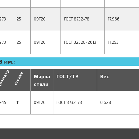
273
25
09Г2С
ГОСТ 8732-78
17.966
273
25
09Г2С
ГОСТ 32528-2013
11.253
3 мм.:
иаметр
стенка
Марка
ГОСТ/ТУ
Вес
стали
245
11
09Г2С
ГОСТ 8732-78
0.628