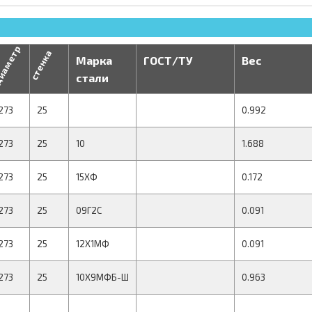
иаметр
стенка
Марка
ГОСТ/ТУ
Вес
стали
273
25
0.992
273
25
10
1.688
273
25
15ХФ
0.172
273
25
09Г2С
0.091
273
25
12Х1МФ
0.091
273
25
10Х9МФБ-Ш
0.963