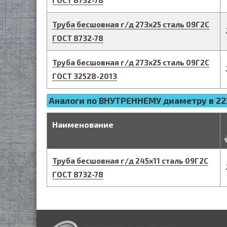
ГОСТ 8732-78
Труба бесшовная г/д
273
х
25
сталь 09Г2С
ГОСТ 8732-78
Труба бесшовная г/д
273
х
25
сталь 09Г2С
ГОСТ 32528-2013
Аналоги по ВНУТРЕННЕМУ диаметру в 22
д
Наименование
Труба бесшовная г/д
245
х
11
сталь 09Г2С
ГОСТ 8732-78