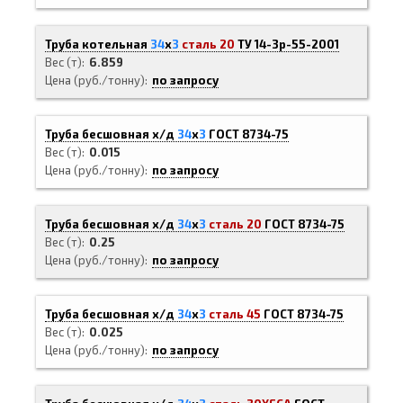
Труба котельная
34
х
3
сталь 20
ТУ 14-3р-55-2001
Вес (т)
6.859
Цена (руб./тонну)
по запросу
Труба бесшовная х/д
34
х
3
ГОСТ 8734-75
Вес (т)
0.015
Цена (руб./тонну)
по запросу
Труба бесшовная х/д
34
х
3
сталь 20
ГОСТ 8734-75
Вес (т)
0.25
Цена (руб./тонну)
по запросу
Труба бесшовная х/д
34
х
3
сталь 45
ГОСТ 8734-75
Вес (т)
0.025
Цена (руб./тонну)
по запросу