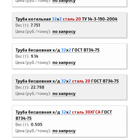
Цена (руб./тонну)
по запросу
Труба котельная
32
х
2
сталь 20
ТУ 14-3-190-2004
Вес (т)
7.751
Цена (руб./тонну)
по запросу
Труба бесшовная х/д
32
х
2
ГОСТ 8734-75
Вес (т)
9.14
Цена (руб./тонну)
по запросу
Труба бесшовная х/д
32
х
2
сталь 20
ГОСТ 8734-75
Вес (т)
22.798
Цена (руб./тонну)
по запросу
Труба бесшовная х/д
32
х
2
сталь 30ХГСА
ГОСТ
8734-75
Вес (т)
0.505
Цена (руб./тонну)
по запросу