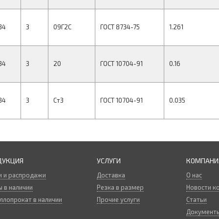
34
3
09Г2С
ГОСТ 8734-75
1.261
34
3
20
ГОСТ 10704-91
0.16
34
3
Ст3
ГОСТ 10704-91
0.035
ДУКЦИЯ
УСЛУГИ
КОМПАНИ
и и распродажи
Доставка
О нас
 в наличии
Резка в размер
Новости к
ллопрокат в наличии
Прочие услуги
Статьи
Документ