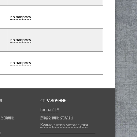
по запросу
по запросу
по запросу
Я
СПРАВОЧНИК
Госты / ТУ
омпании
Марочник сталей
Кулькулятор металлурга
ы