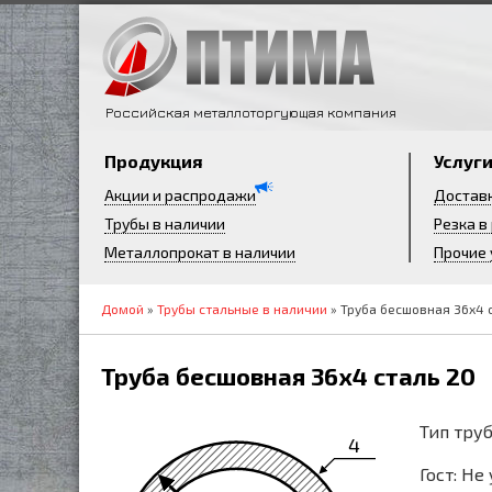
Российская металлоторгующая компания
Продукция
Услуг
Акции и распродажи
Достав
Трубы в наличии
Резка в
Металлопрокат в наличии
Прочие 
Домой
»
Трубы стальные в наличии
» Труба бесшовная 36х4 
Труба бесшовная 36х4 сталь 20
Тип труб
4
Гост: Не