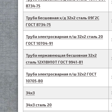
8734-75
Труба бесшовная х/д
32
х
2
сталь 09Г2С
ГОСТ 8734-75
Труба электросварная п/ш
32
х
2
сталь 20
ГОСТ 10704-91
Труба нержавеющая бесшовная
32
х
2
сталь 12Х18Н10Т
ГОСТ 9941-81
Труба электросварная п/ш
32
х
2
ГОСТ
10705-80
34
х
3
34
х
3
сталь 20