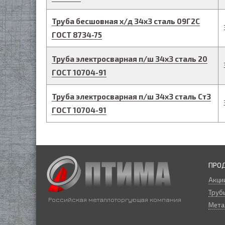
Труба бесшовная х/д
34
х
3
сталь 09Г2С
ГОСТ 8734-75
Труба электросварная п/ш
34
х
3
сталь 20
ГОСТ 10704-91
Труба электросварная п/ш
34
х
3
сталь Ст3
ГОСТ 10704-91
ПРО
Акци
Трубы
Российская металлоторгующая компания
Мета