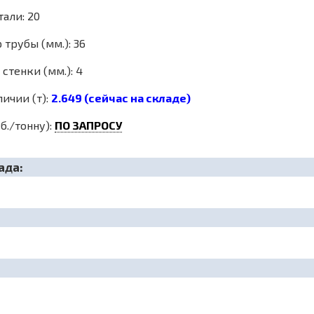
али: 20
трубы (мм.): 36
стенки (мм.): 4
личии (т):
2.649 (сейчас на складе)
б./тонну):
ПО ЗАПРОСУ
ада: