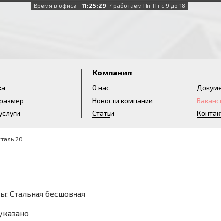
Время в офисе -
11:25:29
/ работаем Пн-Пт с 9 до 18
и
Компания
ка
О нас
Докум
 размер
Новости компании
Ваканс
услуги
Статьи
Контак
сталь 20
ы: Стальная бесшовная
 указано