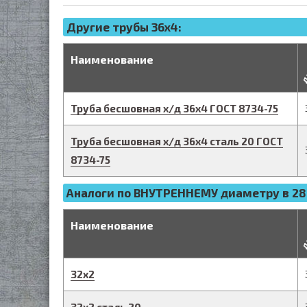
Другие трубы 36x4:
д
Наименование
Труба бесшовная х/д
36
х
4
ГОСТ 8734-75
Труба бесшовная х/д
36
х
4
сталь 20
ГОСТ
8734-75
Аналоги по ВНУТРЕННЕМУ диаметру в 28
д
Наименование
32
х
2