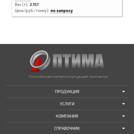
Вес (т)
2.157
Цена (руб./тонну)
по запросу
Российская металлоторгующая компания
ПРОДУКЦИЯ
УСЛУГИ
АКЦИИ И РАСПРОДАЖИ
КОМПАНИЯ
ТРУБЫ В НАЛИЧИИ
ДОСТАВКА
СПРАВОЧНИК
МЕТАЛЛОПРОКАТ В НАЛИЧИИ
РЕЗКА В РАЗМЕР
О НАС