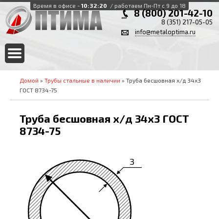
Время в офисе -
10:32:20
/ работаем Пн-Пт с 9 до 18
8 (800) 201-42-10
8 (351) 217-05-05
info@metaloptima.ru
Домой
»
Трубы стальные в наличии
» Труба бесшовная х/д 34х3
ГОСТ 8734-75
Труба бесшовная х/д 34х3 ГОСТ
8734-75
3