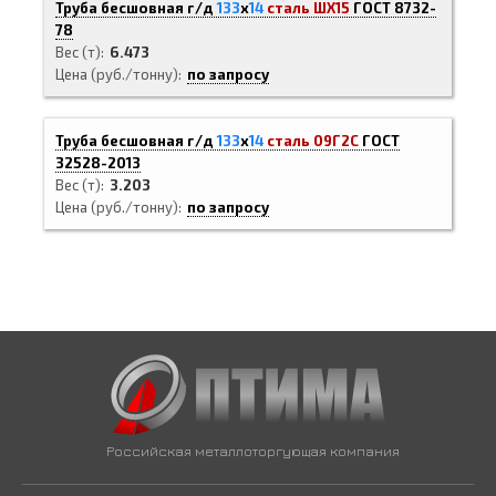
Труба бесшовная г/д
133
х
14
сталь ШХ15
ГОСТ 8732-
78
Вес (т)
6.473
Цена (руб./тонну)
по запросу
Труба бесшовная г/д
133
х
14
сталь 09Г2С
ГОСТ
32528-2013
Вес (т)
3.203
Цена (руб./тонну)
по запросу
Российская металлоторгующая компания