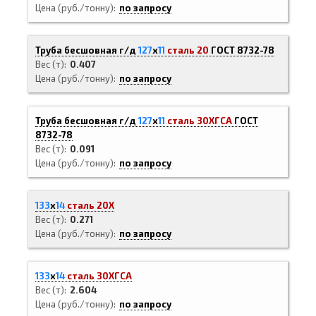
Цена (руб./тонну)
по запросу
Труба бесшовная г/д
127
х
11
сталь 20
ГОСТ 8732-78
Вес (т)
0.407
Цена (руб./тонну)
по запросу
Труба бесшовная г/д
127
х
11
сталь 30ХГСА
ГОСТ
8732-78
Вес (т)
0.091
Цена (руб./тонну)
по запросу
133
х
14
сталь 20Х
Вес (т)
0.271
Цена (руб./тонну)
по запросу
133
х
14
сталь 30ХГСА
Вес (т)
2.604
Цена (руб./тонну)
по запросу