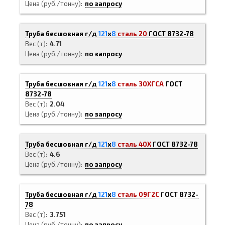
Цена (руб./тонну)
по запросу
Труба бесшовная г/д
121
х
8
сталь 20
ГОСТ 8732-78
Вес (т)
4.71
Цена (руб./тонну)
по запросу
Труба бесшовная г/д
121
х
8
сталь 30ХГСА
ГОСТ
8732-78
Вес (т)
2.04
Цена (руб./тонну)
по запросу
Труба бесшовная г/д
121
х
8
сталь 40Х
ГОСТ 8732-78
Вес (т)
4.6
Цена (руб./тонну)
по запросу
Труба бесшовная г/д
121
х
8
сталь 09Г2С
ГОСТ 8732-
78
Вес (т)
3.751
Цена (руб./тонну)
по запросу