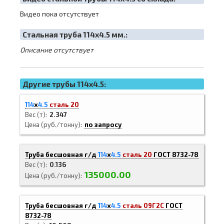
Видео пока отсутствует
Cтальная труба 114х4.5 мм.:
Описание отсутствует
Другие трубы 114x4.5:
114
х
4.5
сталь 20
Вес (т)
2.347
Цена (руб./тонну)
по запросу
Труба бесшовная г/д
114
х
4.5
сталь 20
ГОСТ 8732-78
Вес (т)
0.136
135000.00
Цена (руб./тонну)
Труба бесшовная г/д
114
х
4.5
сталь 09Г2С
ГОСТ
8732-78