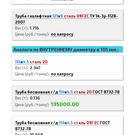
Труба газлифтная
121
х
8
сталь 09Г2С
ТУ 14-3р-1128-
2007
Вес (т)
1.716
Цена (руб./тонну)
по запросу
Аналоги по ВНУТРЕННЕМУ диаметру в 105 мм.:
114
х
4.5
сталь 20
Вес (т)
2.347
Цена (руб./тонну)
по запросу
Труба бесшовная г/д
114
х
4.5
сталь 20
ГОСТ 8732-78
Вес (т)
0.136
135000.00
Цена (руб./тонну)
Труба бесшовная г/д
114
х
4.5
сталь 09Г2С
ГОСТ
8732-78
Вес (т)
10.568