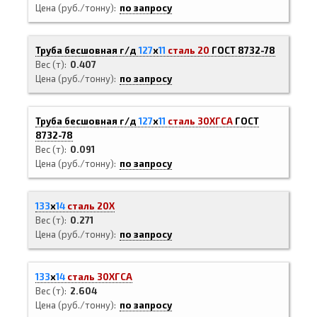
Цена (руб./тонну)
по запросу
Труба бесшовная г/д
127
х
11
сталь 20
ГОСТ 8732-78
Вес (т)
0.407
Цена (руб./тонну)
по запросу
Труба бесшовная г/д
127
х
11
сталь 30ХГСА
ГОСТ
8732-78
Вес (т)
0.091
Цена (руб./тонну)
по запросу
133
х
14
сталь 20Х
Вес (т)
0.271
Цена (руб./тонну)
по запросу
133
х
14
сталь 30ХГСА
Вес (т)
2.604
Цена (руб./тонну)
по запросу