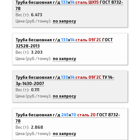
Труба бесшовная г/д
133
х
14
сталь ШХ15
ГОСТ 8732-
78
Вес (т)
6.473
Цена (руб./тонну)
по запросу
Труба бесшовная г/д
133
х
14
сталь 09Г2С
ГОСТ
32528-2013
Вес (т)
3.203
Цена (руб./тонну)
по запросу
Труба бесшовная г/д
133
х
14
сталь 09Г2С
ТУ 14-
3р-1430-2007
Вес (т)
0.111
Цена (руб./тонну)
по запросу
Труба бесшовная г/д
245
х
70
сталь 20
ГОСТ 8732-
78
Вес (т)
2.868
Цена (руб./тонну)
по запросу