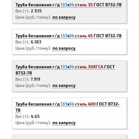
Труба бесшовная г/д
133
х
14
сталь 35
ГОСТ 8732-78
Вес (т)
2.935
Цена (руб./тонну)
по запросу
Труба бесшовная г/д
133
х
14
сталь 45
ГОСТ 8732-78
Вес (т)
6.183
Цена (руб./тонну)
по запросу
Труба бесшовная г/д
133
х
14
сталь 30ХГСА
ГОСТ
8732-78
Вес (т)
7.919
Цена (руб./тонну)
по запросу
Труба бесшовная г/д
133
х
14
сталь 40Х
ГОСТ 8732-
78
Вес (т)
4.65
Цена (руб./тонну)
по запросу