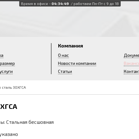
Время в офисе -
04:34:50
/ работаем Пн-Пт с 9 до 18
и
Компания
ка
О нас
Докум
 размер
Новости компании
Ваканс
услуги
Статьи
Контак
4 сталь 30ХГСА
0ХГСА
ы: Стальная бесшовная
 указано