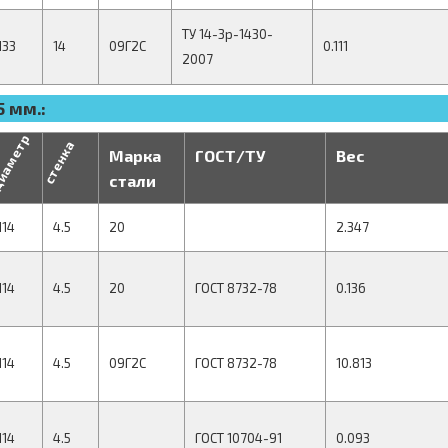
ТУ 14-3р-1430-
133
14
09Г2С
0.111
2007
 мм.:
иаметр
стенка
Марка
ГОСТ/ТУ
Вес
стали
114
4.5
20
2.347
114
4.5
20
ГОСТ 8732-78
0.136
114
4.5
09Г2С
ГОСТ 8732-78
10.813
114
4.5
ГОСТ 10704-91
0.093