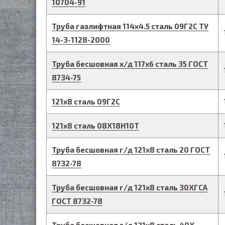
10704-91
Труба газлифтная
114
х
4.5
сталь 09Г2С
ТУ
14-3-1128-2000
Труба бесшовная х/д
117
х
6
сталь 35
ГОСТ
8734-75
121
х
8
сталь 09Г2С
121
х
8
сталь 08Х18Н10Т
Труба бесшовная г/д
121
х
8
сталь 20
ГОСТ
8732-78
Труба бесшовная г/д
121
х
8
сталь 30ХГСА
ГОСТ 8732-78