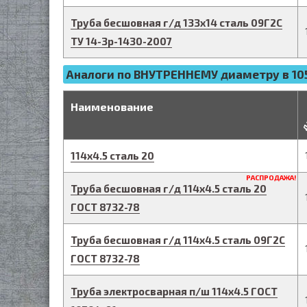
Труба бесшовная г/д
133
х
14
сталь 09Г2С
ТУ 14-3р-1430-2007
Аналоги по ВНУТРЕННЕМУ диаметру в 105
д
Наименование
114
х
4.5
сталь 20
РАСПРОДАЖА!
Труба бесшовная г/д
114
х
4.5
сталь 20
ГОСТ 8732-78
Труба бесшовная г/д
114
х
4.5
сталь 09Г2С
ГОСТ 8732-78
Труба электросварная п/ш
114
х
4.5
ГОСТ