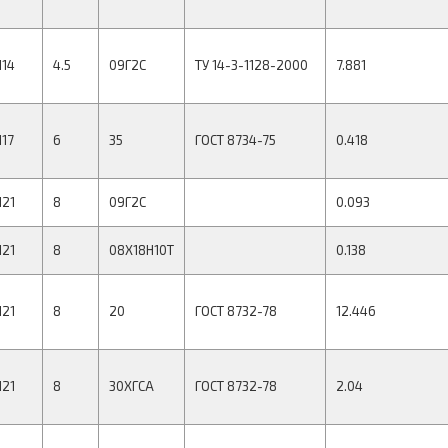
114
4.5
09Г2С
ТУ 14-3-1128-2000
7.881
117
6
35
ГОСТ 8734-75
0.418
121
8
09Г2С
0.093
121
8
08Х18Н10Т
0.138
121
8
20
ГОСТ 8732-78
12.446
121
8
30ХГСА
ГОСТ 8732-78
2.04