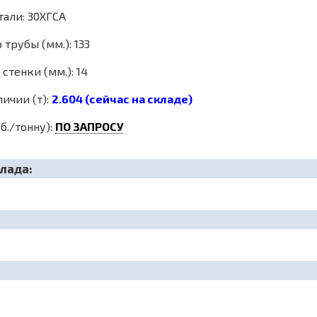
тали: 30ХГСА
трубы (мм.): 133
стенки (мм.): 14
личии (т):
2.604 (сейчас на складе)
б./тонну):
ПО ЗАПРОСУ
лада: