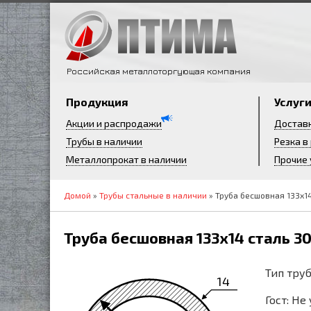
Российская металлоторгующая компания
Продукция
Услуг
Акции и распродажи
Достав
Трубы в наличии
Резка в
Металлопрокат в наличии
Прочие 
Домой
»
Трубы стальные в наличии
» Труба бесшовная 133х1
Труба бесшовная 133х14 сталь 3
Тип труб
14
Гост: Не