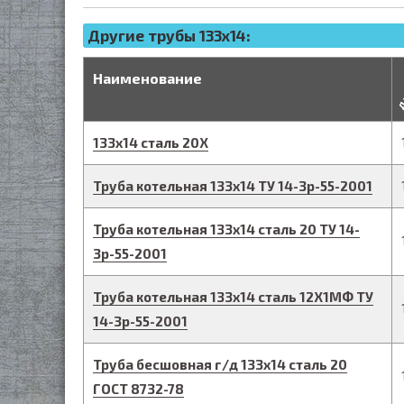
Другие трубы 133x14:
д
Наименование
133
х
14
сталь 20Х
Труба котельная
133
х
14
ТУ 14-3р-55-2001
Труба котельная
133
х
14
сталь 20
ТУ 14-
3р-55-2001
Труба котельная
133
х
14
сталь 12Х1МФ
ТУ
14-3р-55-2001
Труба бесшовная г/д
133
х
14
сталь 20
ГОСТ 8732-78