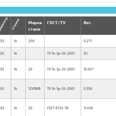
иаметр
стенка
Марка
ГОСТ/ТУ
Вес
стали
133
14
20Х
0.271
133
14
ТУ 14-3р-55-2001
9.1
133
14
20
ТУ 14-3р-55-2001
15.407
133
14
12Х1МФ
ТУ 14-3р-55-2001
0.356
133
14
20
ГОСТ 8732-78
11.436