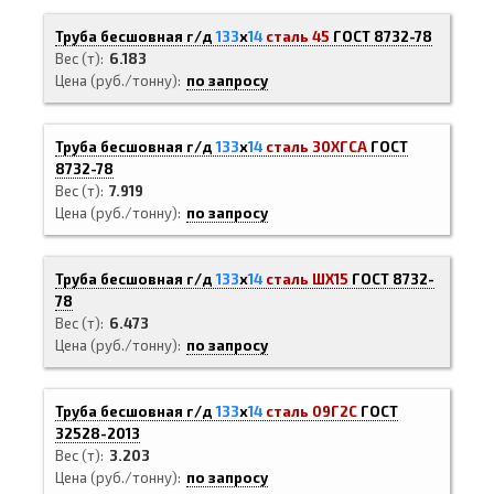
Труба бесшовная г/д
133
х
14
сталь 45
ГОСТ 8732-78
Вес (т)
6.183
Цена (руб./тонну)
по запросу
Труба бесшовная г/д
133
х
14
сталь 30ХГСА
ГОСТ
8732-78
Вес (т)
7.919
Цена (руб./тонну)
по запросу
Труба бесшовная г/д
133
х
14
сталь ШХ15
ГОСТ 8732-
78
Вес (т)
6.473
Цена (руб./тонну)
по запросу
Труба бесшовная г/д
133
х
14
сталь 09Г2С
ГОСТ
32528-2013
Вес (т)
3.203
Цена (руб./тонну)
по запросу