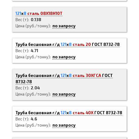
121
х
8
сталь 08Х18Н10Т
Вес (т)
0.138
Цена (руб./тонну)
по запросу
Труба бесшовная г/д
121
х
8
сталь 20
ГОСТ 8732-78
Вес (т)
4.71
Цена (руб./тонну)
по запросу
Труба бесшовная г/д
121
х
8
сталь 30ХГСА
ГОСТ
8732-78
Вес (т)
2.04
Цена (руб./тонну)
по запросу
Труба бесшовная г/д
121
х
8
сталь 40Х
ГОСТ 8732-78
Вес (т)
4.6
Цена (руб./тонну)
по запросу