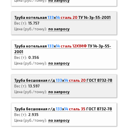
Цена (руб./тонну)
по запросу
Труба котельная
133
х
14
сталь 20
ТУ 14-3р-55-2001
Вес (т)
15.757
Цена (руб./тонну)
по запросу
Труба котельная
133
х
14
сталь 12Х1МФ
ТУ 14-3р-55-
2001
Вес (т)
0.356
Цена (руб./тонну)
по запросу
Труба бесшовная г/д
133
х
14
сталь 20
ГОСТ 8732-78
Вес (т)
13.597
Цена (руб./тонну)
по запросу
Труба бесшовная г/д
133
х
14
сталь 35
ГОСТ 8732-78
Вес (т)
2.935
Цена (руб./тонну)
по запросу