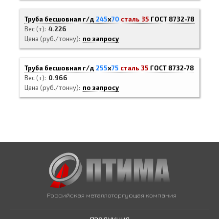
Труба бесшовная г/д
245
х
70
сталь 35
ГОСТ 8732-78
Вес (т)
4.226
Цена (руб./тонну)
по запросу
Труба бесшовная г/д
255
х
75
сталь 35
ГОСТ 8732-78
Вес (т)
0.966
Цена (руб./тонну)
по запросу
Российская металлоторгующая компания