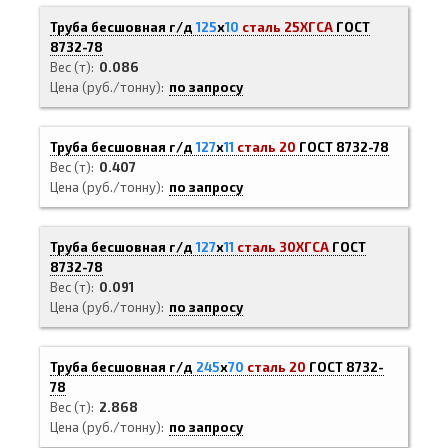
Труба бесшовная г/д
125
х
10
сталь 25ХГСА
ГОСТ
8732-78
Вес (т)
0.086
Цена (руб./тонну)
по запросу
Труба бесшовная г/д
127
х
11
сталь 20
ГОСТ 8732-78
Вес (т)
0.407
Цена (руб./тонну)
по запросу
Труба бесшовная г/д
127
х
11
сталь 30ХГСА
ГОСТ
8732-78
Вес (т)
0.091
Цена (руб./тонну)
по запросу
Труба бесшовная г/д
245
х
70
сталь 20
ГОСТ 8732-
78
Вес (т)
2.868
Цена (руб./тонну)
по запросу