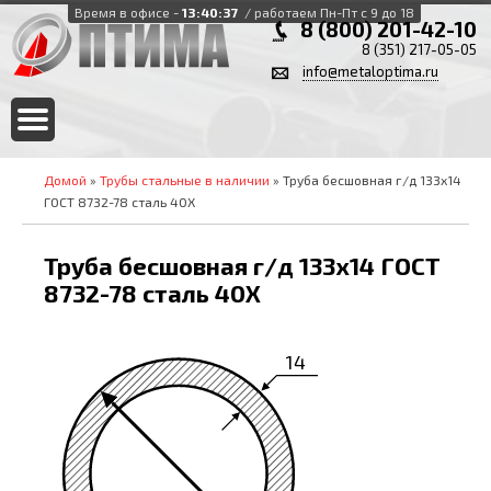
Время в офисе -
13:40:38
/ работаем Пн-Пт с 9 до 18
8 (800) 201-42-10
8 (351) 217-05-05
info@metaloptima.ru
Домой
»
Трубы стальные в наличии
» Труба бесшовная г/д 133х14
ГОСТ 8732-78 сталь 40Х
Труба бесшовная г/д 133х14 ГОСТ
8732-78 сталь 40Х
14