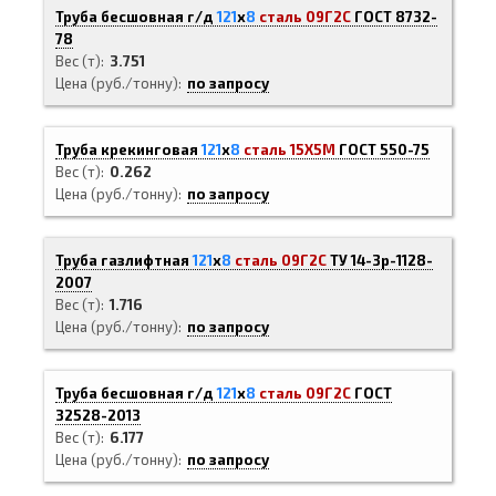
Труба бесшовная г/д
121
х
8
сталь 09Г2С
ГОСТ 8732-
78
Вес (т)
3.751
Цена (руб./тонну)
по запросу
Труба крекинговая
121
х
8
сталь 15Х5М
ГОСТ 550-75
Вес (т)
0.262
Цена (руб./тонну)
по запросу
Труба газлифтная
121
х
8
сталь 09Г2С
ТУ 14-3р-1128-
2007
Вес (т)
1.716
Цена (руб./тонну)
по запросу
Труба бесшовная г/д
121
х
8
сталь 09Г2С
ГОСТ
32528-2013
Вес (т)
6.177
Цена (руб./тонну)
по запросу