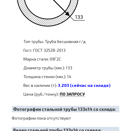
133
Тип трубы: Труба бесшовная г/д
Гост: ГОСТ 32528-2013
Марка стали: 09Г2С
Диаметр трубы (мм.): 133
Толщина стенки (мм.): 14
Вес в наличии (т):
3.203 (сейчас на складе)
Цена (руб./тонну):
ПО ЗАПРОСУ
Фотографии стальной трубы 133х14 со склада:
Фотографии пока отсутствуют
Видео стальной трубы 133х14 со склада: