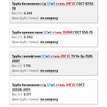
Труба бесшовная г/д
121
х
8
сталь 09Г2С
ГОСТ 8732-
78
Вес (т)
4.249
Цена (руб./тонну)
по запросу
Труба крекинговая
121
х
8
сталь 15Х5М
ГОСТ 550-75
Вес (т)
0.262
Цена (руб./тонну)
по запросу
Труба газлифтная
121
х
8
сталь 09Г2С
ТУ 14-3р-1128-
2007
Вес (т)
1.716
Цена (руб./тонну)
по запросу
Труба бесшовная г/д
121
х
8
сталь 09Г2С
ГОСТ
32528-2013
Вес (т)
6.177
Цена (руб./тонну)
по запросу