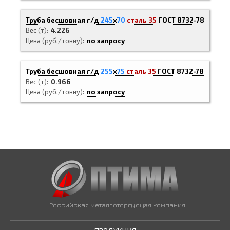
Труба бесшовная г/д
245
х
70
сталь 35
ГОСТ 8732-78
Вес (т)
4.226
Цена (руб./тонну)
по запросу
Труба бесшовная г/д
255
х
75
сталь 35
ГОСТ 8732-78
Вес (т)
0.966
Цена (руб./тонну)
по запросу
Российская металлоторгующая компания