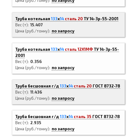
Цена (руб./тонну)
по запросу
Труба котельная
133
х
14
сталь 20
ТУ 14-3р-55-2001
Вес (т)
15.407
Цена (руб./тонну)
по запросу
Труба котельная
133
х
14
сталь 12Х1МФ
ТУ 14-3р-55-
2001
Вес (т)
0.356
Цена (руб./тонну)
по запросу
Труба бесшовная г/д
133
х
14
сталь 20
ГОСТ 8732-78
Вес (т)
11.436
Цена (руб./тонну)
по запросу
Труба бесшовная г/д
133
х
14
сталь 35
ГОСТ 8732-78
Вес (т)
2.935
Цена (руб./тонну)
по запросу