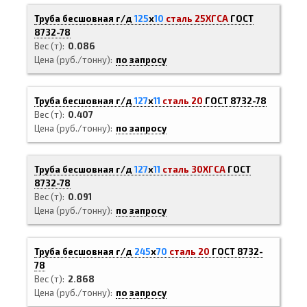
Труба бесшовная г/д
125
х
10
сталь 25ХГСА
ГОСТ
8732-78
Вес (т)
0.086
Цена (руб./тонну)
по запросу
Труба бесшовная г/д
127
х
11
сталь 20
ГОСТ 8732-78
Вес (т)
0.407
Цена (руб./тонну)
по запросу
Труба бесшовная г/д
127
х
11
сталь 30ХГСА
ГОСТ
8732-78
Вес (т)
0.091
Цена (руб./тонну)
по запросу
Труба бесшовная г/д
245
х
70
сталь 20
ГОСТ 8732-
78
Вес (т)
2.868
Цена (руб./тонну)
по запросу