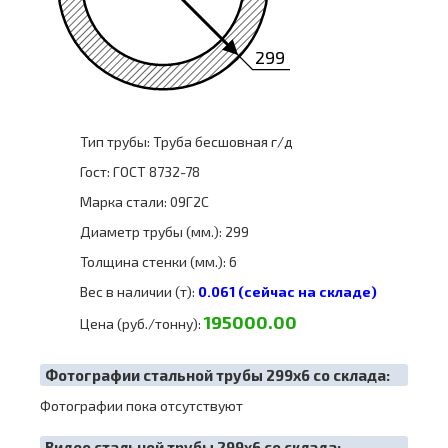
299
Тип трубы: Труба бесшовная г/д
Гост: ГОСТ 8732-78
Марка стали: 09Г2С
Диаметр трубы (мм.): 299
Толщина стенки (мм.): 6
Вес в наличии (т):
0.061 (сейчас на складе)
195000.00
Цена (руб./тонну):
Фотографии стальной трубы 299х6 со склада:
Фотографии пока отсутствуют
Видео стальной трубы 299х6 со склада: