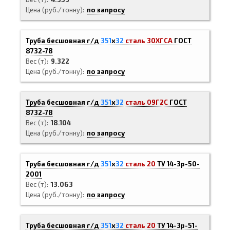
Цена (руб./тонну)
по запросу
Труба бесшовная г/д
351
х
32
сталь 30ХГСА
ГОСТ
8732-78
Вес (т)
9.322
Цена (руб./тонну)
по запросу
Труба бесшовная г/д
351
х
32
сталь 09Г2С
ГОСТ
8732-78
Вес (т)
18.104
Цена (руб./тонну)
по запросу
Труба бесшовная г/д
351
х
32
сталь 20
ТУ 14-3р-50-
2001
Вес (т)
13.063
Цена (руб./тонну)
по запросу
Труба бесшовная г/д
351
х
32
сталь 20
ТУ 14-3р-51-