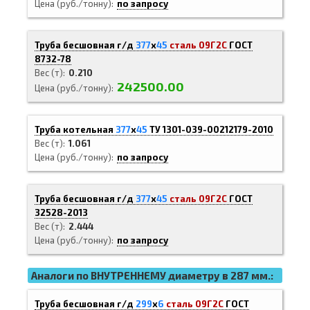
Цена (руб./тонну)
по запросу
Труба бесшовная г/д
377
х
45
сталь 09Г2С
ГОСТ
8732-78
Вес (т)
0.210
242500.00
Цена (руб./тонну)
Труба котельная
377
х
45
ТУ 1301-039-00212179-2010
Вес (т)
1.061
Цена (руб./тонну)
по запросу
Труба бесшовная г/д
377
х
45
сталь 09Г2С
ГОСТ
32528-2013
Вес (т)
2.444
Цена (руб./тонну)
по запросу
Аналоги по ВНУТРЕННЕМУ диаметру в 287 мм.:
Труба бесшовная г/д
299
х
6
сталь 09Г2С
ГОСТ