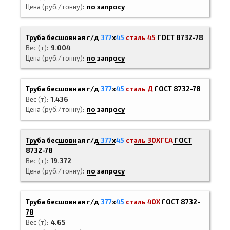
Цена (руб./тонну)
по запросу
Труба бесшовная г/д
377
х
45
сталь 45
ГОСТ 8732-78
Вес (т)
9.004
Цена (руб./тонну)
по запросу
Труба бесшовная г/д
377
х
45
сталь Д
ГОСТ 8732-78
Вес (т)
1.436
Цена (руб./тонну)
по запросу
Труба бесшовная г/д
377
х
45
сталь 30ХГСА
ГОСТ
8732-78
Вес (т)
19.372
Цена (руб./тонну)
по запросу
Труба бесшовная г/д
377
х
45
сталь 40Х
ГОСТ 8732-
78
Вес (т)
4.65