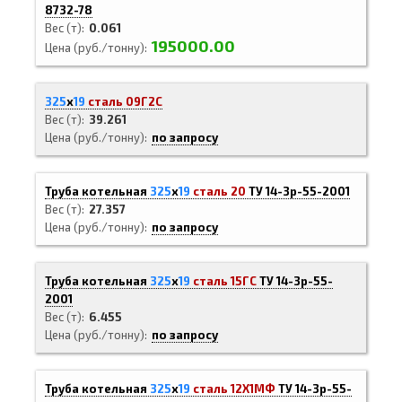
8732-78
Вес (т)
0.061
195000.00
Цена (руб./тонну)
325
х
19
сталь 09Г2С
Вес (т)
39.261
Цена (руб./тонну)
по запросу
Труба котельная
325
х
19
сталь 20
ТУ 14-3р-55-2001
Вес (т)
27.357
Цена (руб./тонну)
по запросу
Труба котельная
325
х
19
сталь 15ГС
ТУ 14-3р-55-
2001
Вес (т)
6.455
Цена (руб./тонну)
по запросу
Труба котельная
325
х
19
сталь 12Х1МФ
ТУ 14-3р-55-