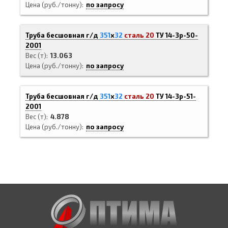
Цена (руб./тонну)
по запросу
Труба бесшовная г/д
351
х
32
сталь 20
ТУ 14-3р-50-
2001
Вес (т)
13.063
Цена (руб./тонну)
по запросу
Труба бесшовная г/д
351
х
32
сталь 20
ТУ 14-3р-51-
2001
Вес (т)
4.878
Цена (руб./тонну)
по запросу