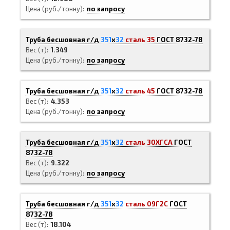
Цена (руб./тонну)
по запросу
Труба бесшовная г/д
351
х
32
сталь 35
ГОСТ 8732-78
Вес (т)
1.349
Цена (руб./тонну)
по запросу
Труба бесшовная г/д
351
х
32
сталь 45
ГОСТ 8732-78
Вес (т)
4.353
Цена (руб./тонну)
по запросу
Труба бесшовная г/д
351
х
32
сталь 30ХГСА
ГОСТ
8732-78
Вес (т)
9.322
Цена (руб./тонну)
по запросу
Труба бесшовная г/д
351
х
32
сталь 09Г2С
ГОСТ
8732-78
Вес (т)
18.104