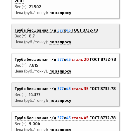
2001
Вес (т)
21.502
Цена (руб./тонну)
по запросу
Труба бесшовная г/д
377
х
45
ГОСТ 8732-78
Вес (т)
8.7
Цена (руб./тонну)
по запросу
Труба бесшовная г/д
377
х
45
сталь 20
ГОСТ 8732-78
Вес (т)
7.815
Цена (руб./тонну)
по запросу
Труба бесшовная г/д
377
х
45
сталь 35
ГОСТ 8732-78
Вес (т)
14.377
Цена (руб./тонну)
по запросу
Труба бесшовная г/д
377
х
45
сталь 45
ГОСТ 8732-78
Вес (т)
9.004
Цена (руб./тонну)
по запросу