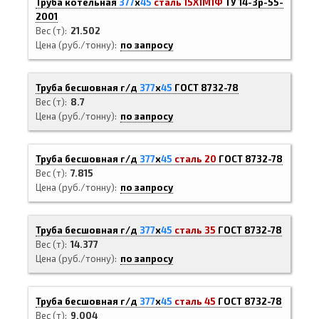
Труба котельная
377
х
45
сталь 15Х1М1Ф
ТУ 14-3р-55-
2001
Вес (т)
21.502
Цена (руб./тонну)
по запросу
Труба бесшовная г/д
377
х
45
ГОСТ 8732-78
Вес (т)
8.7
Цена (руб./тонну)
по запросу
Труба бесшовная г/д
377
х
45
сталь 20
ГОСТ 8732-78
Вес (т)
7.815
Цена (руб./тонну)
по запросу
Труба бесшовная г/д
377
х
45
сталь 35
ГОСТ 8732-78
Вес (т)
14.377
Цена (руб./тонну)
по запросу
Труба бесшовная г/д
377
х
45
сталь 45
ГОСТ 8732-78
Вес (т)
9.004