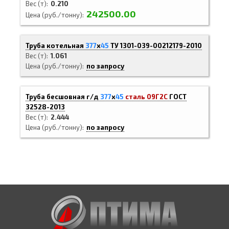
Вес (т)
0.210
242500.00
Цена (руб./тонну)
Труба котельная
377
х
45
ТУ 1301-039-00212179-2010
Вес (т)
1.061
Цена (руб./тонну)
по запросу
Труба бесшовная г/д
377
х
45
сталь 09Г2С
ГОСТ
32528-2013
Вес (т)
2.444
Цена (руб./тонну)
по запросу