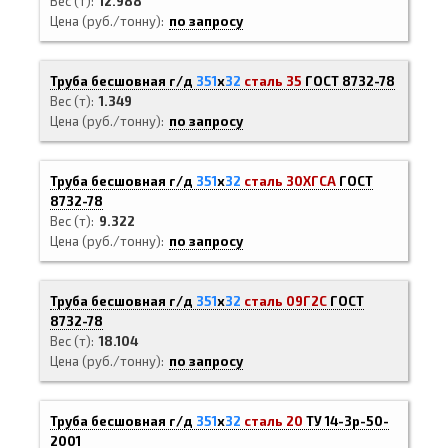
Вес (т)
12.988
Цена (руб./тонну)
по запросу
Труба бесшовная г/д
351
х
32
сталь 35
ГОСТ 8732-78
Вес (т)
1.349
Цена (руб./тонну)
по запросу
Труба бесшовная г/д
351
х
32
сталь 30ХГСА
ГОСТ
8732-78
Вес (т)
9.322
Цена (руб./тонну)
по запросу
Труба бесшовная г/д
351
х
32
сталь 09Г2С
ГОСТ
8732-78
Вес (т)
18.104
Цена (руб./тонну)
по запросу
Труба бесшовная г/д
351
х
32
сталь 20
ТУ 14-3р-50-
2001