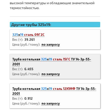
высокой температуры и обладающие значительной
термостойкостью.
Другие трубы 325x19:
325
х
19
сталь 09Г2С
Вес (т)
39.261
Цена (руб./тонну)
по запросу
Труба котельная
325
х
19
сталь 15ГС
ТУ 14-3р-55-
2001
Вес (т)
6.455
Цена (руб./тонну)
по запросу
Труба котельная
325
х
19
сталь 12Х1МФ
ТУ 14-3р-55-
2001
Вес (т)
0.912
Цена (руб./тонну)
по запросу