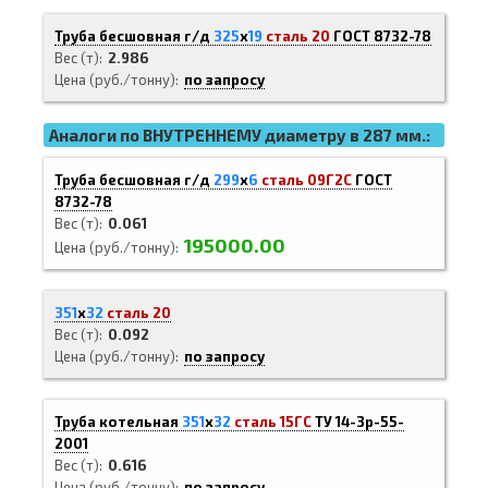
Труба бесшовная г/д
325
х
19
сталь 20
ГОСТ 8732-78
Вес (т)
2.986
Цена (руб./тонну)
по запросу
Аналоги по ВНУТРЕННЕМУ диаметру в 287 мм.:
Труба бесшовная г/д
299
х
6
сталь 09Г2С
ГОСТ
8732-78
Вес (т)
0.061
195000.00
Цена (руб./тонну)
351
х
32
сталь 20
Вес (т)
0.092
Цена (руб./тонну)
по запросу
Труба котельная
351
х
32
сталь 15ГС
ТУ 14-3р-55-
2001
Вес (т)
0.616
Цена (руб./тонну)
по запросу