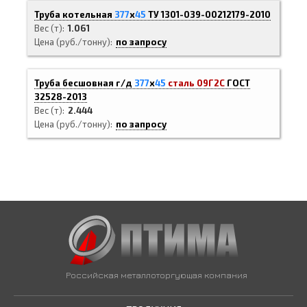
Труба котельная
377
х
45
ТУ 1301-039-00212179-2010
Вес (т)
1.061
Цена (руб./тонну)
по запросу
Труба бесшовная г/д
377
х
45
сталь 09Г2С
ГОСТ
32528-2013
Вес (т)
2.444
Цена (руб./тонну)
по запросу
Российская металлоторгующая компания