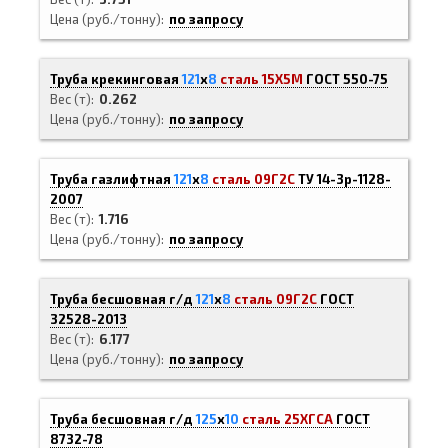
Цена (руб./тонну)
по запросу
Труба крекинговая
121
х
8
сталь 15Х5М
ГОСТ 550-75
Вес (т)
0.262
Цена (руб./тонну)
по запросу
Труба газлифтная
121
х
8
сталь 09Г2С
ТУ 14-3р-1128-
2007
Вес (т)
1.716
Цена (руб./тонну)
по запросу
Труба бесшовная г/д
121
х
8
сталь 09Г2С
ГОСТ
32528-2013
Вес (т)
6.177
Цена (руб./тонну)
по запросу
Труба бесшовная г/д
125
х
10
сталь 25ХГСА
ГОСТ
8732-78