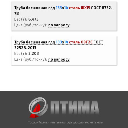
Труба бесшовная г/д
133
х
14
сталь ШХ15
ГОСТ 8732-
78
Вес (т)
6.473
Цена (руб./тонну)
по запросу
Труба бесшовная г/д
133
х
14
сталь 09Г2С
ГОСТ
32528-2013
Вес (т)
3.203
Цена (руб./тонну)
по запросу
Российская металлоторгующая компания