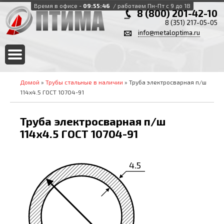
Время в офисе -
09:55:47
/ работаем Пн-Пт с 9 до 18
8 (800) 201-42-10
8 (351) 217-05-05
info@metaloptima.ru
Домой
»
Трубы стальные в наличии
» Труба электросварная п/ш
114х4.5 ГОСТ 10704-91
Труба электросварная п/ш
114х4.5 ГОСТ 10704-91
4.5