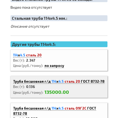
Видео пока отсутствует
Cтальная труба 114х4.5 мм.:
Описание отсутствует
Другие трубы 114x4.5:
114
х
4.5
сталь 20
Вес (т)
2.347
Цена (руб./тонну)
по запросу
Труба бесшовная г/д
114
х
4.5
сталь 20
ГОСТ 8732-78
Вес (т)
0.136
135000.00
Цена (руб./тонну)
Труба бесшовная г/д
114
х
4.5
сталь 09Г2С
ГОСТ
8732-78