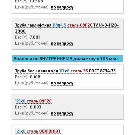
Вес (т)
10.568
Цена (руб./тонну)
по запросу
Труба газлифтная
114
х
4.5
сталь 09Г2С
ТУ 14-3-1128-
2000
Вес (т)
7.881
Цена (руб./тонну)
по запросу
Аналоги по ВНУТРЕННЕМУ диаметру в 105 мм.:
Труба бесшовная х/д
117
х
6
сталь 35
ГОСТ 8734-75
Вес (т)
0.418
Цена (руб./тонну)
по запросу
121
х
8
сталь 09Г2С
Вес (т)
0.093
Цена (руб./тонну)
по запросу
121
х
8
сталь 08Х18Н10Т