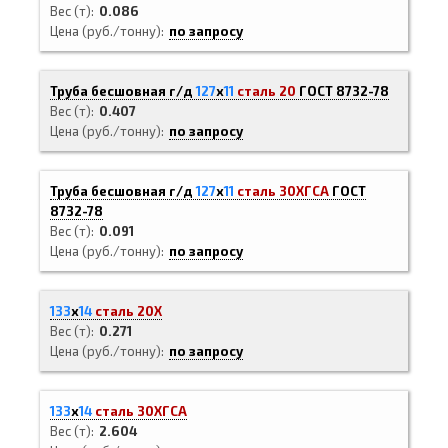
Вес (т)
0.086
Цена (руб./тонну)
по запросу
Труба бесшовная г/д
127
х
11
сталь 20
ГОСТ 8732-78
Вес (т)
0.407
Цена (руб./тонну)
по запросу
Труба бесшовная г/д
127
х
11
сталь 30ХГСА
ГОСТ
8732-78
Вес (т)
0.091
Цена (руб./тонну)
по запросу
133
х
14
сталь 20Х
Вес (т)
0.271
Цена (руб./тонну)
по запросу
133
х
14
сталь 30ХГСА
Вес (т)
2.604