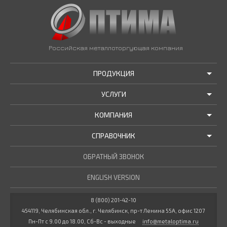
Российская металлоторгующая компания
ПРОДУКЦИЯ
УСЛУГИ
АКЦИИ И РАСПРОДАЖИ
КОМПАНИЯ
ТРУБЫ В НАЛИЧИИ
ДОСТАВКА
СПРАВОЧНИК
МЕТАЛЛОПРОКАТ В НАЛИЧИИ
РЕЗКА В РАЗМЕР
О НАС
НОВОСТИ КОМПАНИИ
ОБРАТНЫЙ ЗВОНОК
ПРОЧИЕ УСЛУГИ
ГОСТЫ / ТУ
МАРОЧНИК СТАЛЕЙ
ENGLISH VERSION
СТАТЬИ
КУЛЬКУЛЯТОР МЕТАЛЛУРГА
ДОКУМЕНТЫ
8 (800) 201-42-10
454119, Челябинская обл., г. Челябинск, пр-т Ленина 55А, офис 1207
ВАКАНСИИ
Пн-Пт с 9.00 до 18.00, Сб-Вс - выходные
info@metaloptima.ru