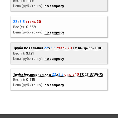
Вес (т)
1.129
Цена (руб./тонну)
по запросу
22
х
3.5
сталь 20
Вес (т)
0.559
Цена (руб./тонну)
по запросу
Труба котельная
22
х
3.5
сталь 20
ТУ 14-3р-55-2001
Вес (т)
9.121
Цена (руб./тонну)
по запросу
Труба бесшовная х/д
22
х
3.5
сталь 10
ГОСТ 8734-75
Вес (т)
0.215
Цена (руб./тонну)
по запросу