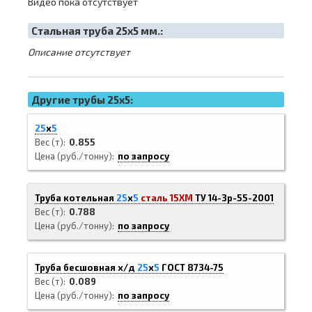
Видео пока отсутствует
Cтальная труба 25х5 мм.:
Описание отсутствует
Другие трубы 25x5:
25
х
5
Вес (т)
0.855
Цена (руб./тонну)
по запросу
Труба котельная
25
х
5
сталь 15ХМ
ТУ 14-3р-55-2001
Вес (т)
0.788
Цена (руб./тонну)
по запросу
Труба бесшовная х/д
25
х
5
ГОСТ 8734-75
Вес (т)
0.089
Цена (руб./тонну)
по запросу