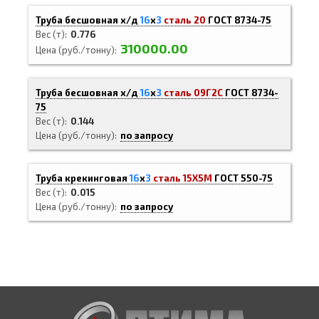
Труба бесшовная х/д
16
х
3
сталь 20
ГОСТ 8734-75
Вес (т)
0.776
310000.00
Цена (руб./тонну)
Труба бесшовная х/д
16
х
3
сталь 09Г2С
ГОСТ 8734-
75
Вес (т)
0.144
Цена (руб./тонну)
по запросу
Труба крекинговая
16
х
3
сталь 15Х5М
ГОСТ 550-75
Вес (т)
0.015
Цена (руб./тонну)
по запросу