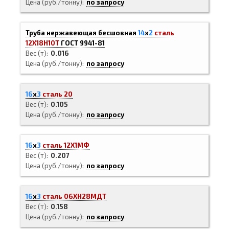
Цена (руб./тонну)
по запросу
Труба нержавеющая бесшовная
14
х
2
сталь
12Х18Н10Т
ГОСТ 9941-81
Вес (т)
0.016
Цена (руб./тонну)
по запросу
16
х
3
сталь 20
Вес (т)
0.105
Цена (руб./тонну)
по запросу
16
х
3
сталь 12Х1МФ
Вес (т)
0.207
Цена (руб./тонну)
по запросу
16
х
3
сталь 06ХН28МДТ
Вес (т)
0.158
Цена (руб./тонну)
по запросу