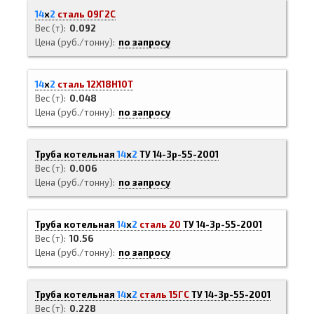
14
х
2
сталь 09Г2С
Вес (т)
0.092
Цена (руб./тонну)
по запросу
14
х
2
сталь 12Х18Н10Т
Вес (т)
0.048
Цена (руб./тонну)
по запросу
Труба котельная
14
х
2
ТУ 14-3р-55-2001
Вес (т)
0.006
Цена (руб./тонну)
по запросу
Труба котельная
14
х
2
сталь 20
ТУ 14-3р-55-2001
Вес (т)
10.56
Цена (руб./тонну)
по запросу
Труба котельная
14
х
2
сталь 15ГС
ТУ 14-3р-55-2001
Вес (т)
0.228