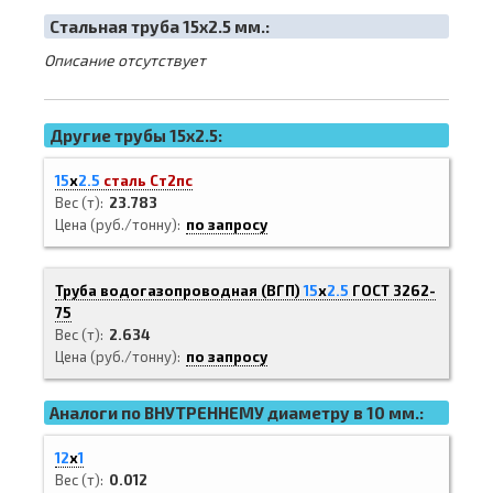
Cтальная труба 15х2.5 мм.:
Описание отсутствует
Другие трубы 15x2.5:
15
х
2.5
сталь Ст2пс
Вес (т)
23.783
Цена (руб./тонну)
по запросу
Труба водогазопроводная (ВГП)
15
х
2.5
ГОСТ 3262-
75
Вес (т)
2.634
Цена (руб./тонну)
по запросу
Аналоги по ВНУТРЕННЕМУ диаметру в 10 мм.:
12
х
1
Вес (т)
0.012