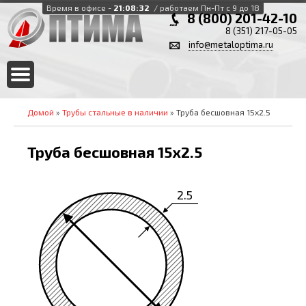
Время в офисе -
21:08:33
/ работаем Пн-Пт с 9 до 18
8 (800) 201-42-10
8 (351) 217-05-05
info@metaloptima.ru
Домой
»
Трубы стальные в наличии
» Труба бесшовная 15х2.5
Труба бесшовная 15х2.5
2.5