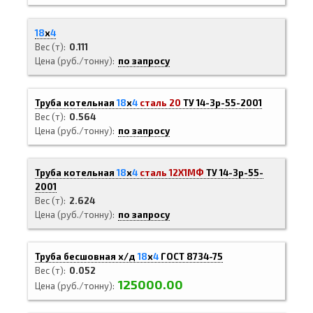
18
х
4
Вес (т)
0.111
Цена (руб./тонну)
по запросу
Труба котельная
18
х
4
сталь 20
ТУ 14-3р-55-2001
Вес (т)
0.564
Цена (руб./тонну)
по запросу
Труба котельная
18
х
4
сталь 12Х1МФ
ТУ 14-3р-55-
2001
Вес (т)
2.624
Цена (руб./тонну)
по запросу
Труба бесшовная х/д
18
х
4
ГОСТ 8734-75
Вес (т)
0.052
125000.00
Цена (руб./тонну)