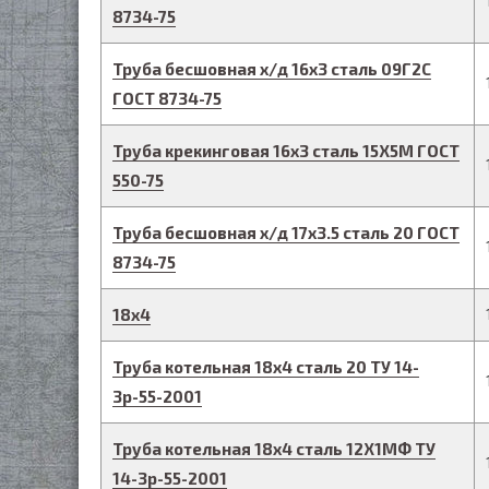
8734-75
Труба бесшовная х/д
16
х
3
сталь 09Г2С
ГОСТ 8734-75
Труба крекинговая
16
х
3
сталь 15Х5М
ГОСТ
550-75
Труба бесшовная х/д
17
х
3.5
сталь 20
ГОСТ
8734-75
18
х
4
Труба котельная
18
х
4
сталь 20
ТУ 14-
3р-55-2001
Труба котельная
18
х
4
сталь 12Х1МФ
ТУ
14-3р-55-2001