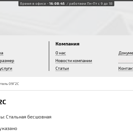
Время в офисе -
16:08:46
/ работаем Пн-Пт с 9 до 18
и
Компания
ка
О нас
Докум
 размер
Новости компании
Ваканс
услуги
Статьи
Контак
сталь 09Г2С
2С
ы: Стальная бесшовная
 указано