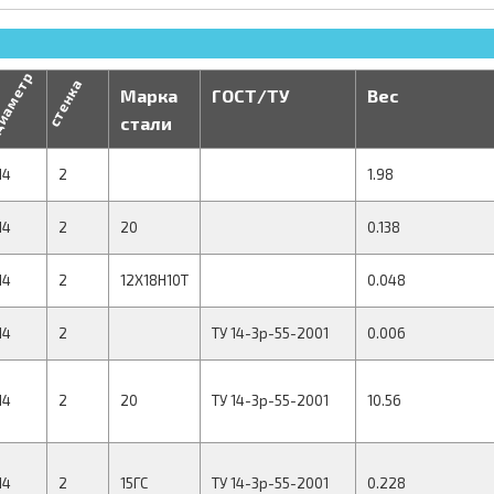
иаметр
стенка
Марка
ГОСТ/ТУ
Вес
стали
14
2
1.98
14
2
20
0.138
14
2
12Х18Н10Т
0.048
14
2
ТУ 14-3р-55-2001
0.006
14
2
20
ТУ 14-3р-55-2001
10.56
14
2
15ГС
ТУ 14-3р-55-2001
0.228