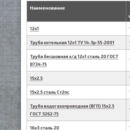
д
Наименование
12
х
1
Труба котельная
12
х
1
ТУ 14-3р-55-2001
Труба бесшовная х/д
12
х
1
сталь 20
ГОСТ
8734-75
15
х
2.5
15
х
2.5
сталь Ст2пс
Труба водогазопроводная (ВГП)
15
х
2.5
ГОСТ 3262-75
16
х
3
сталь 20