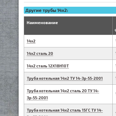
Другие трубы 14x2:
д
Наименование
14
х
2
14
х
2
сталь 20
14
х
2
сталь 12Х18Н10Т
Труба котельная
14
х
2
ТУ 14-3р-55-2001
Труба котельная
14
х
2
сталь 20
ТУ 14-
3р-55-2001
Труба котельная
14
х
2
сталь 15ГС
ТУ 14-