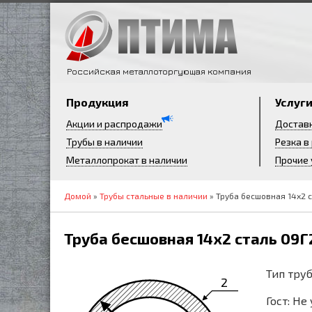
Российская металлоторгующая компания
Продукция
Услуг
Акции и распродажи
Достав
Трубы в наличии
Резка в
Металлопрокат в наличии
Прочие 
Домой
»
Трубы стальные в наличии
» Труба бесшовная 14х2 
Труба бесшовная 14х2 сталь 09Г
Тип труб
2
Гост: Не