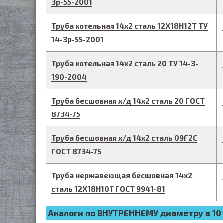
3р-55-2001
Труба котельная
14
х
2
сталь 12Х18Н12Т
ТУ
14-3р-55-2001
Труба котельная
14
х
2
сталь 20
ТУ 14-3-
190-2004
Труба бесшовная х/д
14
х
2
сталь 20
ГОСТ
8734-75
Труба бесшовная х/д
14
х
2
сталь 09Г2С
ГОСТ 8734-75
Труба нержавеющая бесшовная
14
х
2
сталь 12Х18Н10Т
ГОСТ 9941-81
Аналоги по ВНУТРЕННЕМУ диаметру в 10 