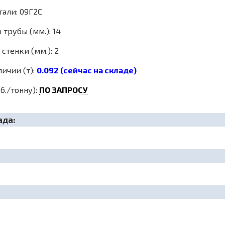
тали: 09Г2С
трубы (мм.): 14
стенки (мм.): 2
личии (т):
0.092 (сейчас на складе)
б./тонну):
ПО ЗАПРОСУ
ада: