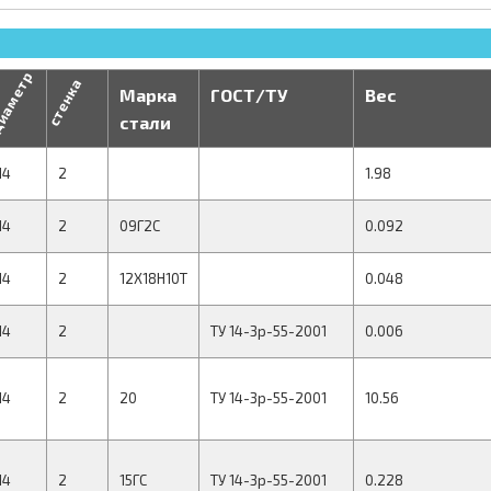
иаметр
стенка
Марка
ГОСТ/ТУ
Вес
стали
14
2
1.98
14
2
09Г2С
0.092
14
2
12Х18Н10Т
0.048
14
2
ТУ 14-3р-55-2001
0.006
14
2
20
ТУ 14-3р-55-2001
10.56
14
2
15ГС
ТУ 14-3р-55-2001
0.228