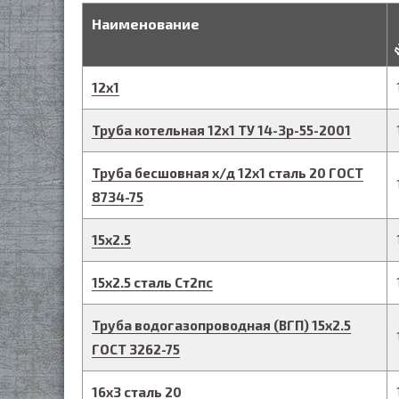
д
Наименование
12
х
1
Труба котельная
12
х
1
ТУ 14-3р-55-2001
Труба бесшовная х/д
12
х
1
сталь 20
ГОСТ
8734-75
15
х
2.5
15
х
2.5
сталь Ст2пс
Труба водогазопроводная (ВГП)
15
х
2.5
ГОСТ 3262-75
16
х
3
сталь 20