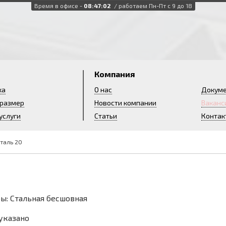
Время в офисе -
08:47:03
/ работаем Пн-Пт с 9 до 18
и
Компания
ка
О нас
Докум
 размер
Новости компании
Ваканс
услуги
Статьи
Контак
сталь 20
ы: Стальная бесшовная
 указано