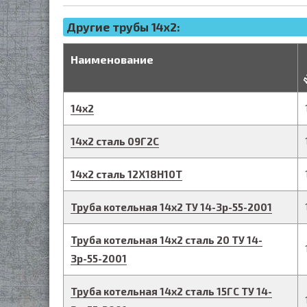
Другие трубы 14x2:
д
Наименование
14
х
2
14
х
2
сталь 09Г2С
14
х
2
сталь 12Х18Н10Т
Труба котельная
14
х
2
ТУ 14-3р-55-2001
Труба котельная
14
х
2
сталь 20
ТУ 14-
3р-55-2001
Труба котельная
14
х
2
сталь 15ГС
ТУ 14-