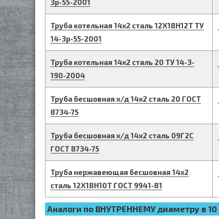
3р-55-2001
Труба котельная
14
х
2
сталь 12Х18Н12Т
ТУ
14-3р-55-2001
Труба котельная
14
х
2
сталь 20
ТУ 14-3-
190-2004
Труба бесшовная х/д
14
х
2
сталь 20
ГОСТ
8734-75
Труба бесшовная х/д
14
х
2
сталь 09Г2С
ГОСТ 8734-75
Труба нержавеющая бесшовная
14
х
2
сталь 12Х18Н10Т
ГОСТ 9941-81
Аналоги по ВНУТРЕННЕМУ диаметру в 10 