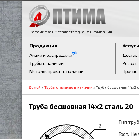
Российская металлоторгующая компания
Продукция
Услуг
Акции и распродажи
Достав
Трубы в наличии
Резка в
Металлопрокат в наличии
Прочие 
Домой
»
Трубы стальные в наличии
» Труба бесшовная 14х2 
Труба бесшовная 14х2 сталь 20
Тип труб
2
Гост: Не