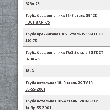
8734-75
Труба бесшовная х/д
16
х
3
сталь 09Г2С
ГОСТ 8734-75
Труба крекинговая
16
х
3
сталь 15Х5М
ГОСТ
550-75
Труба бесшовная х/д
17
х
3.5
сталь 20
ГОСТ
8734-75
18
х
4
Труба котельная
18
х
4
сталь 20
ТУ 14-
3р-55-2001
Труба котельная
18
х
4
сталь 12Х1МФ
ТУ
14-3р-55-2001