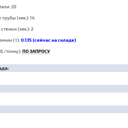
али: 20
трубы (мм.): 14
стенки (мм.): 2
личии (т):
0.135 (сейчас на складе)
б./тонну):
ПО ЗАПРОСУ
ада: