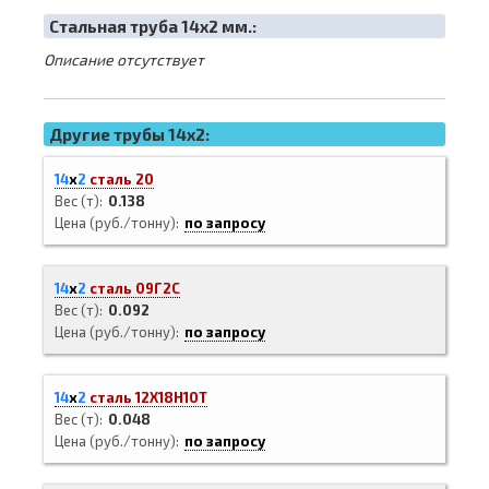
Cтальная труба 14х2 мм.:
Описание отсутствует
Другие трубы 14x2:
14
х
2
сталь 20
Вес (т)
0.138
Цена (руб./тонну)
по запросу
14
х
2
сталь 09Г2С
Вес (т)
0.092
Цена (руб./тонну)
по запросу
14
х
2
сталь 12Х18Н10Т
Вес (т)
0.048
Цена (руб./тонну)
по запросу