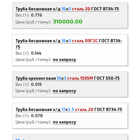
Труба бесшовная х/д
16
х
3
сталь 20
ГОСТ 8734-75
Вес (т)
0.776
310000.00
Цена (руб./тонну)
Труба бесшовная х/д
16
х
3
сталь 09Г2С
ГОСТ 8734-
75
Вес (т)
0.144
Цена (руб./тонну)
по запросу
Труба крекинговая
16
х
3
сталь 15Х5М
ГОСТ 550-75
Вес (т)
0.015
Цена (руб./тонну)
по запросу
Труба бесшовная х/д
17
х
3.5
сталь 20
ГОСТ 8734-75
Вес (т)
0.078
Цена (руб./тонну)
по запросу