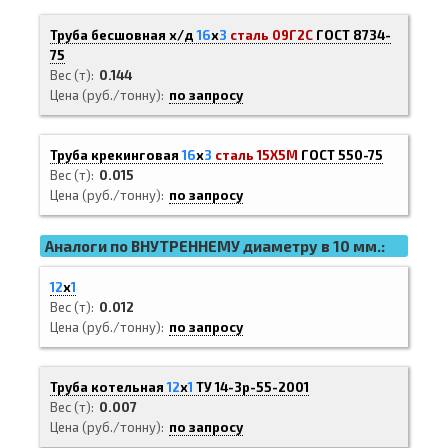
Труба бесшовная х/д
16
х
3
сталь 09Г2С
ГОСТ 8734-
75
Вес (т)
0.144
Цена (руб./тонну)
по запросу
Труба крекинговая
16
х
3
сталь 15Х5М
ГОСТ 550-75
Вес (т)
0.015
Цена (руб./тонну)
по запросу
Аналоги по ВНУТРЕННЕМУ диаметру в 10 мм.:
12
х
1
Вес (т)
0.012
Цена (руб./тонну)
по запросу
Труба котельная
12
х
1
ТУ 14-3р-55-2001
Вес (т)
0.007
Цена (руб./тонну)
по запросу