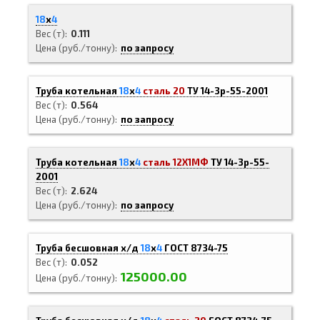
18
х
4
Вес (т)
0.111
Цена (руб./тонну)
по запросу
Труба котельная
18
х
4
сталь 20
ТУ 14-3р-55-2001
Вес (т)
0.564
Цена (руб./тонну)
по запросу
Труба котельная
18
х
4
сталь 12Х1МФ
ТУ 14-3р-55-
2001
Вес (т)
2.624
Цена (руб./тонну)
по запросу
Труба бесшовная х/д
18
х
4
ГОСТ 8734-75
Вес (т)
0.052
125000.00
Цена (руб./тонну)