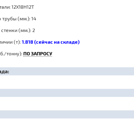
али: 12Х18Н12Т
трубы (мм.): 14
стенки (мм.): 2
личии (т):
1.818 (сейчас на складе)
б./тонну):
ПО ЗАПРОСУ
ада: