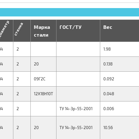
иаметр
стенка
Марка
ГОСТ/ТУ
Вес
стали
14
2
1.98
14
2
20
0.138
14
2
09Г2С
0.092
14
2
12Х18Н10Т
0.048
14
2
ТУ 14-3р-55-2001
0.006
14
2
20
ТУ 14-3р-55-2001
10.56