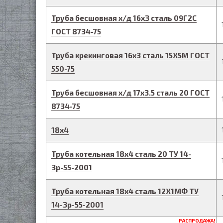
Труба бесшовная х/д
16
х
3
сталь 09Г2С
ГОСТ 8734-75
Труба крекинговая
16
х
3
сталь 15Х5М
ГОСТ
550-75
Труба бесшовная х/д
17
х
3.5
сталь 20
ГОСТ
8734-75
18
х
4
Труба котельная
18
х
4
сталь 20
ТУ 14-
3р-55-2001
Труба котельная
18
х
4
сталь 12Х1МФ
ТУ
14-3р-55-2001
РАСПРОДАЖА!