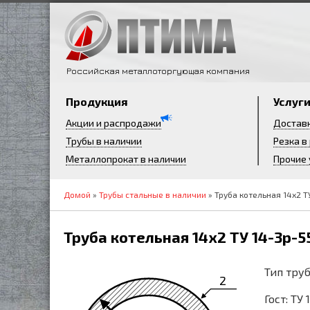
Российская металлоторгующая компания
Продукция
Услуг
Акции и распродажи
Достав
Трубы в наличии
Резка в
Металлопрокат в наличии
Прочие 
Домой
»
Трубы стальные в наличии
» Труба котельная 14х2 Т
Труба котельная 14х2 ТУ 14-3р-5
Тип труб
2
Гост: ТУ