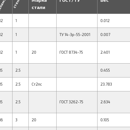
иаметр
стенка
стали
12
1
0.012
12
1
ТУ 14-3р-55-2001
0.007
12
1
20
ГОСТ 8734-75
2.401
15
2.5
0.455
15
2.5
Ст2пс
23.783
15
2.5
ГОСТ 3262-75
2.634
16
3
20
0.105