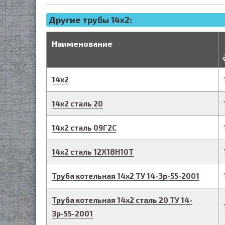
Другие трубы 14x2:
д
Наименование
14
х
2
14
х
2
сталь 20
14
х
2
сталь 09Г2С
14
х
2
сталь 12Х18Н10Т
Труба котельная
14
х
2
ТУ 14-3р-55-2001
Труба котельная
14
х
2
сталь 20
ТУ 14-
3р-55-2001