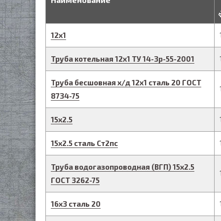
д
12
х
1
Труба котельная
12
х
1
ТУ 14-3р-55-2001
Труба бесшовная х/д
12
х
1
сталь 20
ГОСТ
8734-75
15
х
2.5
15
х
2.5
сталь Ст2пс
Труба водогазопроводная (ВГП)
15
х
2.5
ГОСТ 3262-75
16
х
3
сталь 20