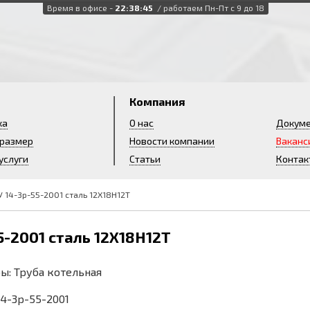
Время в офисе -
22:38:46
/ работаем Пн-Пт с 9 до 18
и
Компания
ка
О нас
Докум
 размер
Новости компании
Ваканс
услуги
Статьи
Контак
У 14-3р-55-2001 сталь 12Х18Н12Т
5-2001 сталь 12Х18Н12Т
ы: Труба котельная
 14-3р-55-2001