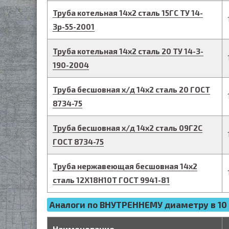
Труба котельная
14
х
2
сталь 15ГС
ТУ 14-
3р-55-2001
Труба котельная
14
х
2
сталь 20
ТУ 14-3-
190-2004
Труба бесшовная х/д
14
х
2
сталь 20
ГОСТ
8734-75
Труба бесшовная х/д
14
х
2
сталь 09Г2С
ГОСТ 8734-75
Труба нержавеющая бесшовная
14
х
2
сталь 12Х18Н10Т
ГОСТ 9941-81
Аналоги по ВНУТРЕННЕМУ диаметру в 10 
Наименование