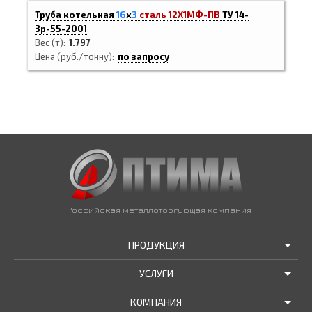
Труба котельная
16
х
3
сталь 12Х1МФ-ПВ
ТУ 14-
3р-55-2001
Вес (т)
1.797
Цена (руб./тонну)
по запросу
Российская металлоторгующая компания
ПРОДУКЦИЯ
УСЛУГИ
АКЦИИ И РАСПРОДАЖИ
КОМПАНИЯ
ТРУБЫ В НАЛИЧИИ
ДОСТАВКА