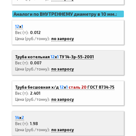
Аналоги по ВНУТРЕННЕМУ диаметру в 10 мм.:
12
х
1
Вес (т)
0.012
Цена (руб./тонну)
по запросу
Труба котельная
12
х
1
ТУ 14-3р-55-2001
Вес (т)
0.007
Цена (руб./тонну)
по запросу
Труба бесшовная х/д
12
х
1
сталь 20
ГОСТ 8734-75
Вес (т)
2.401
Цена (руб./тонну)
по запросу
14
х
2
Вес (т)
1.98
Цена (руб./тонну)
по запросу