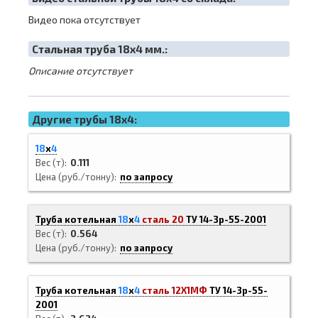
Видео пока отсутствует
Cтальная труба 18х4 мм.:
Описание отсутствует
Другие трубы 18x4:
18
х
4
Вес (т)
0.111
Цена (руб./тонну)
по запросу
Труба котельная
18
х
4
сталь 20
ТУ 14-3р-55-2001
Вес (т)
0.564
Цена (руб./тонну)
по запросу
Труба котельная
18
х
4
сталь 12Х1МФ
ТУ 14-3р-55-
2001