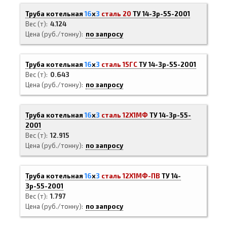
Труба котельная
16
х
3
сталь 20
ТУ 14-3р-55-2001
Вес (т)
4.124
Цена (руб./тонну)
по запросу
Труба котельная
16
х
3
сталь 15ГС
ТУ 14-3р-55-2001
Вес (т)
0.643
Цена (руб./тонну)
по запросу
Труба котельная
16
х
3
сталь 12Х1МФ
ТУ 14-3р-55-
2001
Вес (т)
12.915
Цена (руб./тонну)
по запросу
Труба котельная
16
х
3
сталь 12Х1МФ-ПВ
ТУ 14-
3р-55-2001
Вес (т)
1.797
Цена (руб./тонну)
по запросу