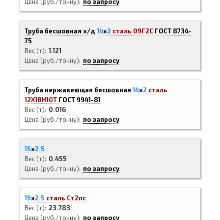
Цена (руб./тонну)
по запросу
Труба бесшовная х/д
14
х
2
сталь 09Г2С
ГОСТ 8734-
75
Вес (т)
1.121
Цена (руб./тонну)
по запросу
Труба нержавеющая бесшовная
14
х
2
сталь
12Х18Н10Т
ГОСТ 9941-81
Вес (т)
0.016
Цена (руб./тонну)
по запросу
15
х
2.5
Вес (т)
0.455
Цена (руб./тонну)
по запросу
15
х
2.5
сталь Ст2пс
Вес (т)
23.783
Цена (руб./тонну)
по запросу