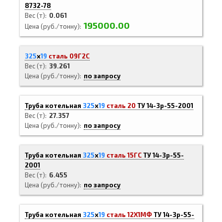
8732-78
Вес (т)
0.061
195000.00
Цена (руб./тонну)
325
х
19
сталь 09Г2С
Вес (т)
39.261
Цена (руб./тонну)
по запросу
Труба котельная
325
х
19
сталь 20
ТУ 14-3р-55-2001
Вес (т)
27.357
Цена (руб./тонну)
по запросу
Труба котельная
325
х
19
сталь 15ГС
ТУ 14-3р-55-
2001
Вес (т)
6.455
Цена (руб./тонну)
по запросу
Труба котельная
325
х
19
сталь 12Х1МФ
ТУ 14-3р-55-