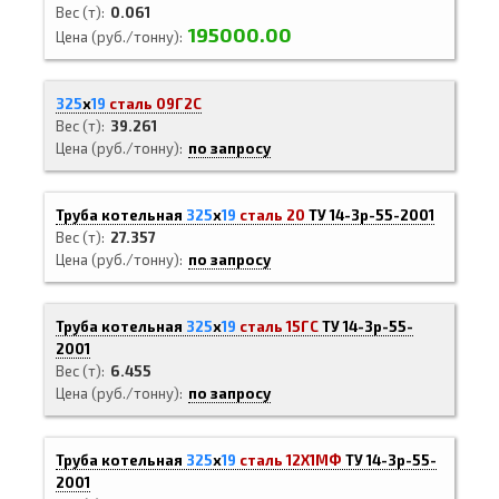
Вес (т)
0.061
195000.00
Цена (руб./тонну)
325
х
19
сталь 09Г2С
Вес (т)
39.261
Цена (руб./тонну)
по запросу
Труба котельная
325
х
19
сталь 20
ТУ 14-3р-55-2001
Вес (т)
27.357
Цена (руб./тонну)
по запросу
Труба котельная
325
х
19
сталь 15ГС
ТУ 14-3р-55-
2001
Вес (т)
6.455
Цена (руб./тонну)
по запросу
Труба котельная
325
х
19
сталь 12Х1МФ
ТУ 14-3р-55-
2001