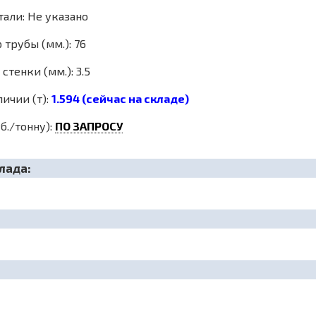
тали: Не указано
трубы (мм.): 76
стенки (мм.): 3.5
личии (т):
1.594 (сейчас на складе)
б./тонну):
ПО ЗАПРОСУ
лада: