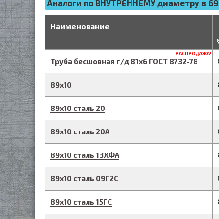
Аналоги по ВНУТРЕННЕМУ диаметру в 69
д
Наименование
РАСПРОДАЖА!
Труба бесшовная г/д
81
х
6
ГОСТ 8732-78
89
х
10
89
х
10
сталь 20
89
х
10
сталь 20А
89
х
10
сталь 13ХФА
89
х
10
сталь 09Г2С
89
х
10
сталь 15ГС