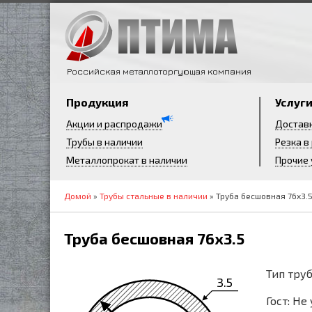
Российская металлоторгующая компания
Продукция
Услуг
Акции и распродажи
Достав
Трубы в наличии
Резка в
Металлопрокат в наличии
Прочие 
Домой
»
Трубы стальные в наличии
» Труба бесшовная 76х3.
Труба бесшовная 76х3.5
Тип труб
3.5
Гост: Не