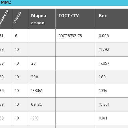
 мм.:
иаметр
стенка
Марка
ГОСТ/ТУ
Вес
стали
81
6
ГОСТ 8732-78
0.006
89
10
11.792
89
10
20
17.857
89
10
20А
1.89
89
10
13ХФА
1.734
89
10
09Г2С
18.361
89
10
15ГС
0.141