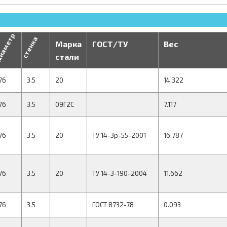
иаметр
стенка
Марка
ГОСТ/ТУ
Вес
стали
76
3.5
20
14.322
76
3.5
09Г2С
7.117
76
3.5
20
ТУ 14-3р-55-2001
16.787
76
3.5
20
ТУ 14-3-190-2004
11.662
76
3.5
ГОСТ 8732-78
0.093