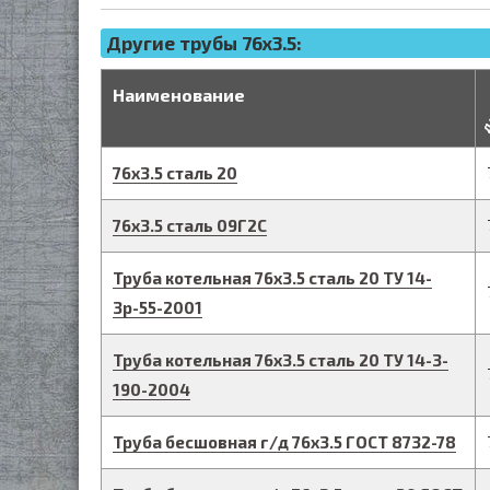
Другие трубы 76x3.5:
д
Наименование
76
х
3.5
сталь 20
76
х
3.5
сталь 09Г2С
Труба котельная
76
х
3.5
сталь 20
ТУ 14-
3р-55-2001
Труба котельная
76
х
3.5
сталь 20
ТУ 14-3-
190-2004
Труба бесшовная г/д
76
х
3.5
ГОСТ 8732-78