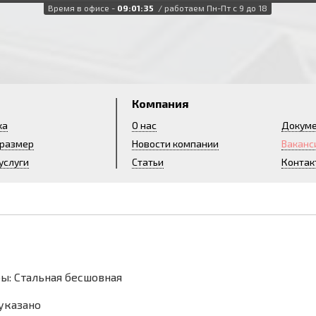
Время в офисе -
09:01:36
/ работаем Пн-Пт с 9 до 18
и
Компания
ка
О нас
Докум
 размер
Новости компании
Ваканс
услуги
Статьи
Контак
5
ы: Стальная бесшовная
 указано