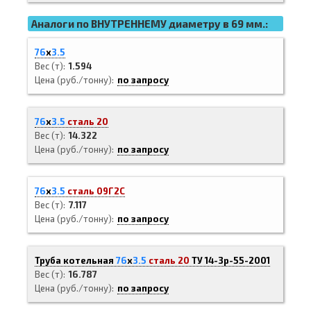
Аналоги по ВНУТРЕННЕМУ диаметру в 69 мм.:
76
х
3.5
Вес (т)
1.594
Цена (руб./тонну)
по запросу
76
х
3.5
сталь 20
Вес (т)
14.322
Цена (руб./тонну)
по запросу
76
х
3.5
сталь 09Г2С
Вес (т)
7.117
Цена (руб./тонну)
по запросу
Труба котельная
76
х
3.5
сталь 20
ТУ 14-3р-55-2001
Вес (т)
16.787
Цена (руб./тонну)
по запросу