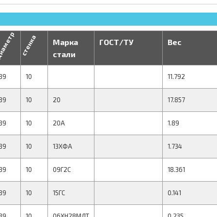
иаметр
стенка
Марка
ГОСТ/ТУ
Вес
стали
89
10
11.792
89
10
20
17.857
89
10
20А
1.89
89
10
13ХФА
1.734
89
10
09Г2С
18.361
89
10
15ГС
0.141
89
10
06ХН28МДТ
0.235