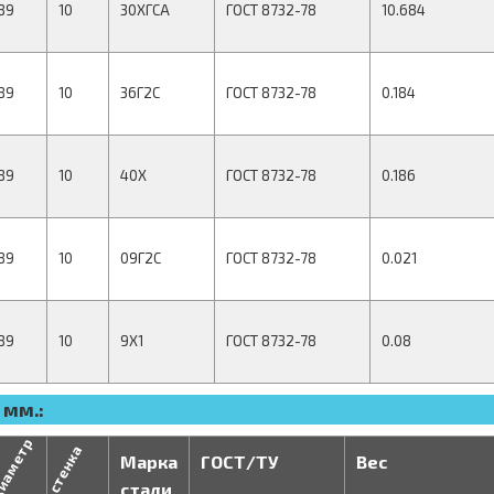
89
10
30ХГСА
ГОСТ 8732-78
10.684
89
10
36Г2С
ГОСТ 8732-78
0.184
89
10
40Х
ГОСТ 8732-78
0.186
89
10
09Г2С
ГОСТ 8732-78
0.021
89
10
9Х1
ГОСТ 8732-78
0.08
 мм.:
иаметр
стенка
Марка
ГОСТ/ТУ
Вес
стали