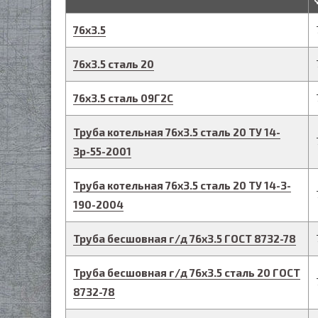
76
х
3.5
76
х
3.5
сталь 20
76
х
3.5
сталь 09Г2С
Труба котельная
76
х
3.5
сталь 20
ТУ 14-
3р-55-2001
Труба котельная
76
х
3.5
сталь 20
ТУ 14-3-
190-2004
Труба бесшовная г/д
76
х
3.5
ГОСТ 8732-78
Труба бесшовная г/д
76
х
3.5
сталь 20
ГОСТ
8732-78