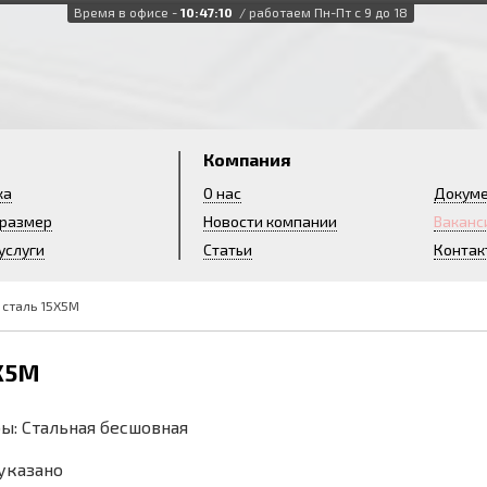
Время в офисе -
10:47:12
/ работаем Пн-Пт с 9 до 18
и
Компания
ка
О нас
Докум
 размер
Новости компании
Ваканс
услуги
Статьи
Контак
 сталь 15Х5М
5Х5М
ы: Стальная бесшовная
 указано