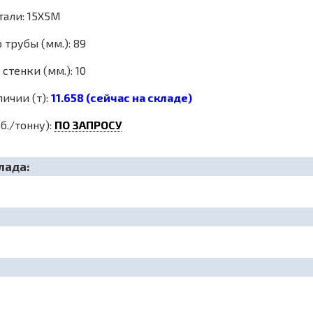
тали: 15Х5М
трубы (мм.): 89
стенки (мм.): 10
личии (т):
11.658 (сейчас на складе)
б./тонну):
ПО ЗАПРОСУ
лада: