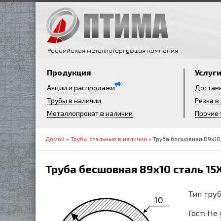
Российская металлоторгующая компания
Продукция
Услуг
Акции и распродажи
Достав
Трубы в наличии
Резка в
Металлопрокат в наличии
Прочие 
Домой
»
Трубы стальные в наличии
» Труба бесшовная 89х10
Труба бесшовная 89х10 сталь 1
Тип труб
10
Гост: Не