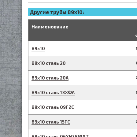
Другие трубы 89x10:
д
Наименование
89
х
10
89
х
10
сталь 20
89
х
10
сталь 20А
89
х
10
сталь 13ХФА
89
х
10
сталь 09Г2С
89
х
10
сталь 15ГС
89
х
10
сталь 06ХН28МДТ