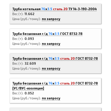
Труба котельная
76
х
3.5
сталь 20
ТУ 14-3-190-2004
Вес (т)
11.662
Цена (руб./тонну)
по запросу
Труба бесшовная г/д
76
х
3.5
ГОСТ 8732-78
Вес (т)
0.093
Цена (руб./тонну)
по запросу
Труба бесшовная г/д
76
х
3.5
сталь 20
ГОСТ 8732-78
Вес (т)
32.609
Цена (руб./тонну)
по запросу
Труба бесшовная г/д
76
х
3.5
сталь 20
ГОСТ 8732-78
[
УС/ВУС-
изоляция]
Вес (т)
0.052
Цена (руб./тонну)
по запросу