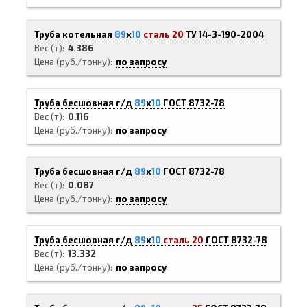
Труба котельная
89
х
10
сталь 20
ТУ 14-3-190-2004
Вес (т)
4.386
Цена (руб./тонну)
по запросу
Труба бесшовная г/д
89
х
10
ГОСТ 8732-78
Вес (т)
0.116
Цена (руб./тонну)
по запросу
Труба бесшовная г/д
89
х
10
ГОСТ 8732-78
Вес (т)
0.087
Цена (руб./тонну)
по запросу
Труба бесшовная г/д
89
х
10
сталь 20
ГОСТ 8732-78
Вес (т)
13.332
Цена (руб./тонну)
по запросу