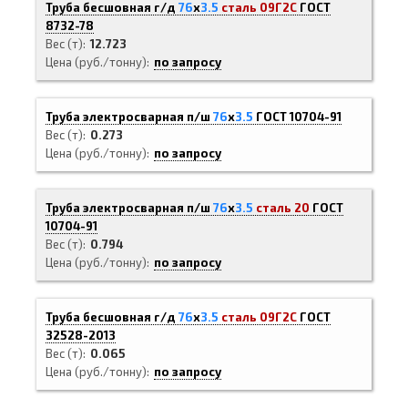
Труба бесшовная г/д
76
х
3.5
сталь 09Г2С
ГОСТ
8732-78
Вес (т)
12.723
Цена (руб./тонну)
по запросу
Труба электросварная п/ш
76
х
3.5
ГОСТ 10704-91
Вес (т)
0.273
Цена (руб./тонну)
по запросу
Труба электросварная п/ш
76
х
3.5
сталь 20
ГОСТ
10704-91
Вес (т)
0.794
Цена (руб./тонну)
по запросу
Труба бесшовная г/д
76
х
3.5
сталь 09Г2С
ГОСТ
32528-2013
Вес (т)
0.065
Цена (руб./тонну)
по запросу