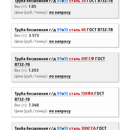
Труба бесшовная г/д
89
х
10
сталь 35
ГОСТ 8732-78
Вес (т)
1.85
Цена (руб./тонну)
по запросу
Труба бесшовная г/д
89
х
10
сталь 45
ГОСТ 8732-78
Вес (т)
3.573
Цена (руб./тонну)
по запросу
Труба бесшовная г/д
89
х
10
сталь 09ГСФ
ГОСТ
8732-78
Вес (т)
1.203
Цена (руб./тонну)
по запросу
Труба бесшовная г/д
89
х
10
сталь 13ХФА
ГОСТ
8732-78
Вес (т)
7.348
Цена (руб./тонну)
по запросу
Труба бесшовная г/д
89
х
10
сталь 30ХГСА
ГОСТ