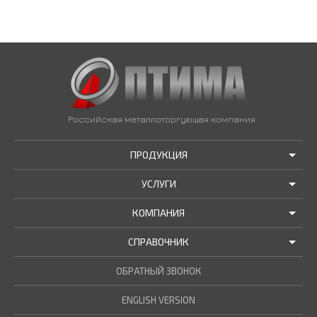
Российская металлоторгующая компания
ПРОДУКЦИЯ
УСЛУГИ
АКЦИИ И РАСПРОДАЖИ
КОМПАНИЯ
ТРУБЫ В НАЛИЧИИ
ДОСТАВКА
СПРАВОЧНИК
МЕТАЛЛОПРОКАТ В НАЛИЧИИ
РЕЗКА В РАЗМЕР
О НАС
НОВОСТИ КОМПАНИИ
ОБРАТНЫЙ ЗВОНОК
ПРОЧИЕ УСЛУГИ
ГОСТЫ / ТУ
МАРОЧНИК СТАЛЕЙ
ENGLISH VERSION
СТАТЬИ