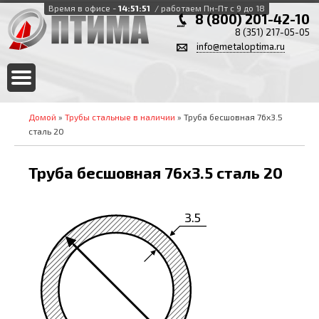
Время в офисе -
14:51:51
/ работаем Пн-Пт с 9 до 18
8 (800) 201-42-10
8 (351) 217-05-05
info@metaloptima.ru
Домой
»
Трубы стальные в наличии
» Труба бесшовная 76х3.5
сталь 20
Труба бесшовная 76х3.5 сталь 20
3.5