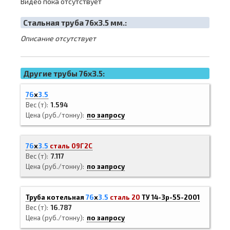
Видео пока отсутствует
Cтальная труба 76х3.5 мм.:
Описание отсутствует
Другие трубы 76x3.5:
76
х
3.5
Вес (т)
1.594
Цена (руб./тонну)
по запросу
76
х
3.5
сталь 09Г2С
Вес (т)
7.117
Цена (руб./тонну)
по запросу
Труба котельная
76
х
3.5
сталь 20
ТУ 14-3р-55-2001
Вес (т)
16.787
Цена (руб./тонну)
по запросу