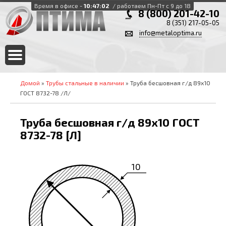
Время в офисе -
10:47:02
/ работаем Пн-Пт с 9 до 18
8 (800) 201-42-10
8 (351) 217-05-05
info@metaloptima.ru
Домой
»
Трубы стальные в наличии
» Труба бесшовная г/д 89х10
ГОСТ 8732-78 /Л/
Труба бесшовная г/д 89х10 ГОСТ
8732-78 [Л]
10