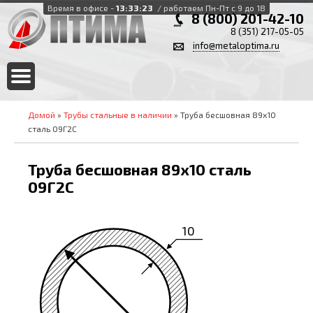
Время в офисе -
13:33:23
/ работаем Пн-Пт с 9 до 18
8 (800) 201-42-10
8 (351) 217-05-05
info@metaloptima.ru
Домой
»
Трубы стальные в наличии
» Труба бесшовная 89х10
сталь 09Г2С
Труба бесшовная 89х10 сталь
09Г2С
10