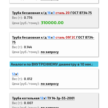
Труба бесшовная х/д
16
х
3
сталь 20
ГОСТ 8734-75
Вес (т)
0.776
310000.00
Цена (руб./тонну)
Труба бесшовная х/д
16
х
3
сталь 09Г2С
ГОСТ 8734-
75
Вес (т)
0.144
Цена (руб./тонну)
по запросу
Аналоги по ВНУТРЕННЕМУ диаметру в 10 мм.:
12
х
1
Вес (т)
0.012
Цена (руб./тонну)
по запросу
Труба котельная
12
х
1
ТУ 14-3р-55-2001
Вес (т)
0.007
Цена (руб./тонну)
по запросу