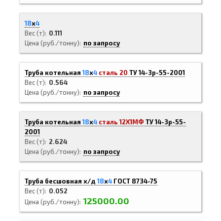
18
х
4
Вес (т)
0.111
Цена (руб./тонну)
по запросу
Труба котельная
18
х
4
сталь 20
ТУ 14-3р-55-2001
Вес (т)
0.564
Цена (руб./тонну)
по запросу
Труба котельная
18
х
4
сталь 12Х1МФ
ТУ 14-3р-55-
2001
Вес (т)
2.624
Цена (руб./тонну)
по запросу
Труба бесшовная х/д
18
х
4
ГОСТ 8734-75
Вес (т)
0.052
125000.00
Цена (руб./тонну)