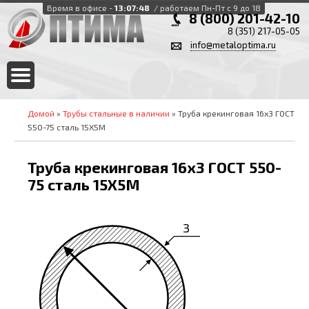
Время в офисе -
13:07:49
/ работаем Пн-Пт с 9 до 18
8 (800) 201-42-10
8 (351) 217-05-05
info@metaloptima.ru
Домой
»
Трубы стальные в наличии
» Труба крекинговая 16х3 ГОСТ
550-75 сталь 15Х5М
Труба крекинговая 16х3 ГОСТ 550-
75 сталь 15Х5М
3